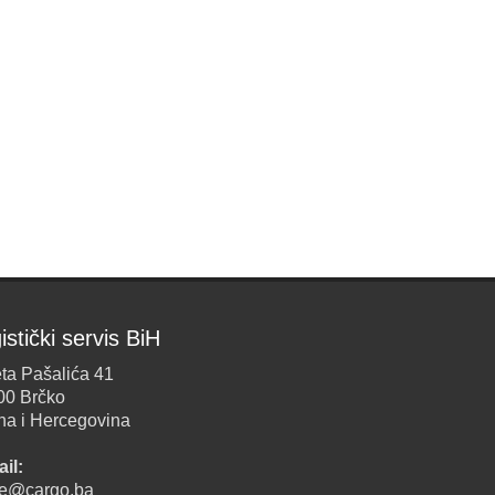
istički servis BiH
ta Pašalića 41
00 Brčko
na i Hercegovina
il:
ice@cargo.ba