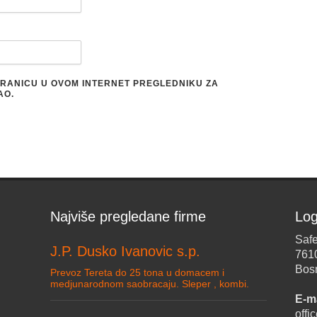
STRANICU U OVOM INTERNET PREGLEDNIKU ZA
AO.
Najviše pregledane firme
Log
Safe
J.P. Dusko Ivanovic s.p.
761
Bos
Prevoz Tereta do 25 tona u domacem i
medjunarodnom saobracaju. Sleper , kombi.
E-ma
off