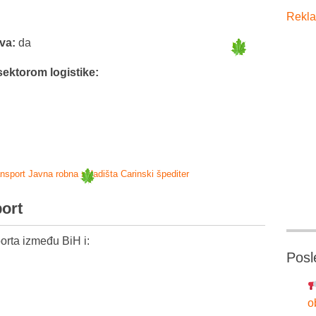
Rekla
tva:
da
sektorom logistike:
ansport
Javna robna skladišta
Carinski špediter
port
orta između BiH i:
Posl
o