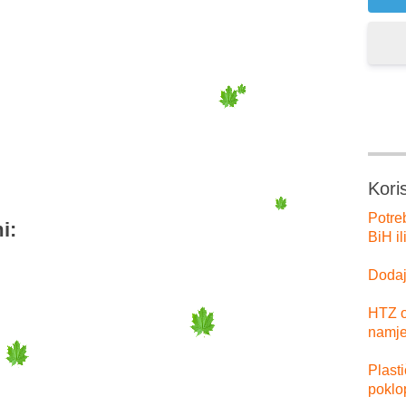
er
tsApp
Kori
Potre
i:
BiH il
Dodajt
HTZ o
namje
Plast
poklo