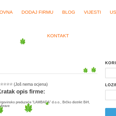
OVNA
DODAJ FIRMU
BLOG
VIJESTI
U
KONTAKT
KORI
(Još nema ocjena)
LOZI
ratak opis firme:
rgovinsko preduzeće “LAMBADA” d.o.o., Brčko distrikt BiH,
ubrave