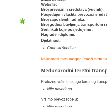
Website:
Broj prevoznih sredstava (vučnih):
Posjedujem vlastita prevozna sreds
Broj zaposlenih radnika:
Broj godina bavljenja transportom i 
Sertifikati koje posjedujemo :
Nagrade i diplome:
Djelatnost:
Carinski špediter
Međunarodni teretni transport
Domaći teretni tr
Međunarodni teretni trans
Pretežno vršimo usluge teretnog transp
Nije navedeno
Vršimo prevoz robe u:
Nije navedeno