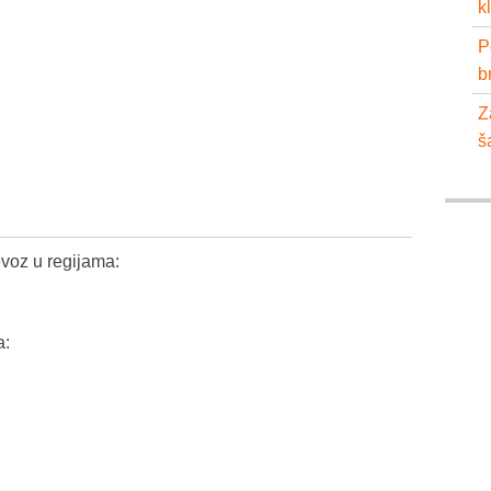
k
P
b
Z
š
voz u regijama:
a: