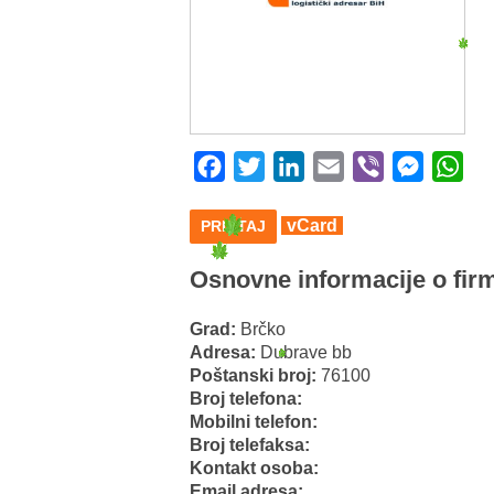
Facebook
Twitter
LinkedIn
Email
Viber
Messeng
Wha
vCard
PRINTAJ
Osnovne informacije o firm
Grad:
Brčko
Adresa:
Dubrave bb
Poštanski broj:
76100
Broj telefona:
Mobilni telefon:
Broj telefaksa:
Kontakt osoba:
Email adresa: