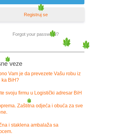
Registruj se
Forgot your password?
sne veze
bno Vam je da prevezete Vašu robu iz
i ka BiH?
e svoju firmu u Logistički adresar BiH
prema. Zaštitna odjeća i obuća za sve
ne.
ična i staklena ambalaža sa
pcem.