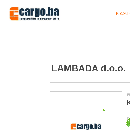
NASL
LAMBADA d.o.o.
K
T
D