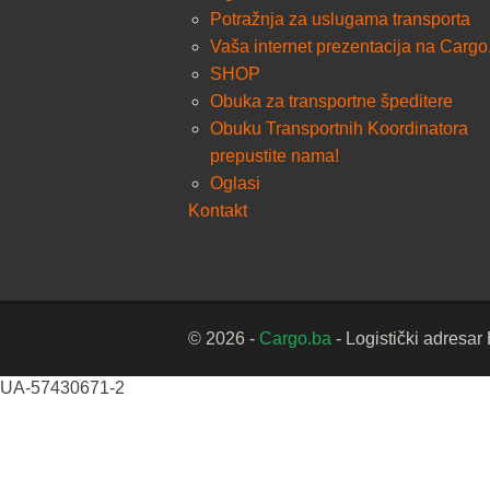
Potražnja za uslugama transporta
Vaša internet prezentacija na Cargo
SHOP
Obuka za transportne špeditere
Obuku Transportnih Koordinatora
prepustite nama!
Oglasi
Kontakt
© 2026 -
Cargo.ba
- Logistički adresar
UA-57430671-2