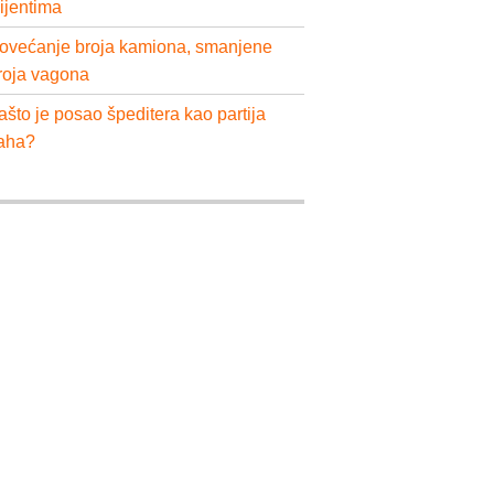
lijentima
ovećanje broja kamiona, smanjene
roja vagona
ašto je posao špeditera kao partija
aha?