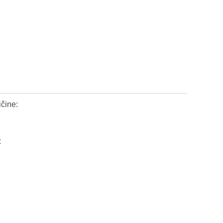
čine:
: