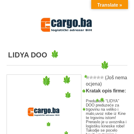
Translate »
MENU
LIDYA DOO
(Još nema
ocjena)
Kratak opis firme:
Preduzeće “LIDYA”
DOO preduzeće za
trgovinu na veliko i
malo,uvoz robe iz Kine
te trgovinu istom!
Preraslo je u uvoznika i
logistiku kineske robe!
Takodje se pocelo