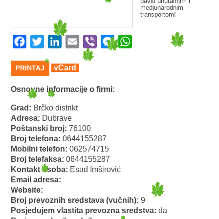
baviti unutarnjim i
medjunarodnim
transportom!
Facebook
Twitter
LinkedIn
Email
Viber
Messenger
WhatsApp
vCard
PRINTAJ
Osnovne informacije o firmi:
Grad:
Brčko distrikt
Adresa:
Dubrave
Poštanski broj:
76100
Broj telefona:
0644155287
Mobilni telefon:
062574715
Broj telefaksa:
0644155287
Kontakt osoba:
Esad Imširović
Email adresa:
Website:
Broj prevoznih sredstava (vučnih):
9
Posjedujem vlastita prevozna sredstva:
da