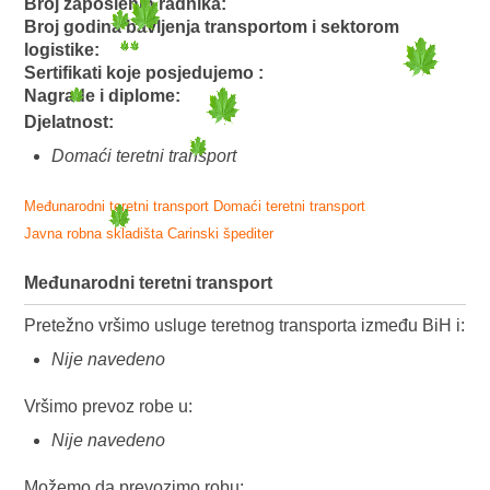
Broj zaposlenih radnika:
Broj godina bavljenja transportom i sektorom
logistike:
Sertifikati koje posjedujemo :
Nagrade i diplome:
Djelatnost:
Domaći teretni transport
Međunarodni teretni transport
Domaći teretni transport
Javna robna skladišta
Carinski špediter
Međunarodni teretni transport
Pretežno vršimo usluge teretnog transporta između BiH i:
Nije navedeno
Vršimo prevoz robe u:
Nije navedeno
Možemo da prevozimo robu: