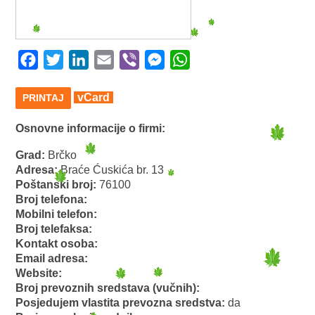
Facebook
Twitter
LinkedIn
Email
Viber
Messenger
WhatsApp
vCard
PRINTAJ
Osnovne informacije o firmi:
Grad:
Brčko
Adresa:
Braće Ćuskića br. 13
Poštanski broj:
76100
Broj telefona:
Mobilni telefon:
Broj telefaksa:
Kontakt osoba:
Email adresa:
Website:
Broj prevoznih sredstava (vučnih):
Posjedujem vlastita prevozna sredstva:
da