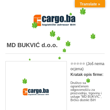
Translate »
MENU
MD BUKVIĆ d.o.o.
(Još nema
ocjena)
Kratak opis firme:
Društvo sa
ograničenom
odgovornošću za
proizvodnju, trgovinu i
usluge “MD BUKVIĆ”,
Brčko distrikt BiH