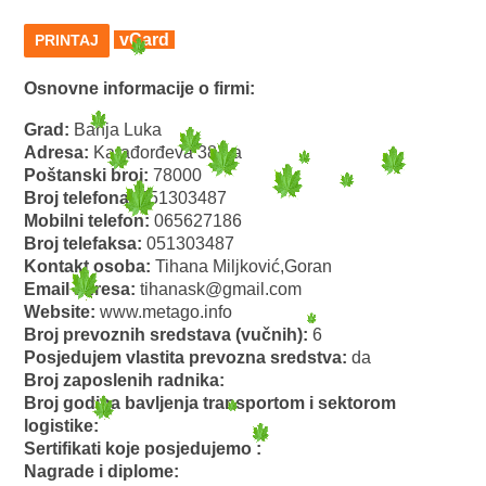
vCard
PRINTAJ
Osnovne informacije o firmi:
Grad:
Banja Luka
Adresa:
Karađorđeva 384-a
Poštanski broj:
78000
Broj telefona:
051303487
Mobilni telefon:
065627186
Broj telefaksa:
051303487
Kontakt osoba:
Tihana Miljković,Goran
Email adresa:
tihanask@gmail.com
Website:
www.metago.info
Broj prevoznih sredstava (vučnih):
6
Posjedujem vlastita prevozna sredstva:
da
Broj zaposlenih radnika:
Broj godina bavljenja transportom i sektorom
logistike:
Sertifikati koje posjedujemo :
Nagrade i diplome: