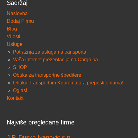
Sadržaj
Naslovna
Dodaj Firmu
Blog
Vijesti
Usluge
Potražnja za uslugama transporta
Vaša internet prezentacija na Cargo.ba
SHOP
Obuka za transportne špeditere
Obuku Transportnih Koordinatora prepustite nama!
Oglasi
Kontakt
Najviše pregledane firme
J.P. Dusko Ivanovic s.p.