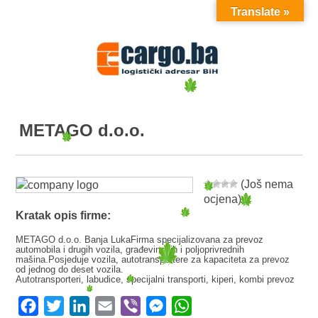
Translate »
MENU
METAGO d.o.o.
(Još nema
ocjena)
Kratak opis firme:
METAGO d.o.o. Banja LukaFirma specijalizovana za prevoz
automobila i drugih vozila, građevinskih i poljoprivrednih
mašina.Posjeduje vozila, autotransportere za kapaciteta za prevoz
od jednog do deset vozila.
Autotransporteri, labudice, specijalni transporti, kiperi, kombi prevoz
Facebook
Twitter
LinkedIn
Email
Viber
Messenger
WhatsApp