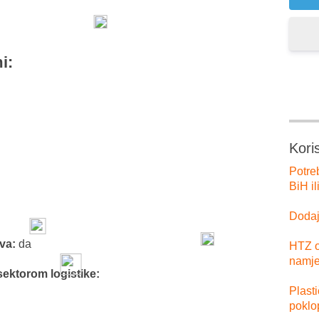
i:
Kori
Potre
BiH il
Dodajt
tva:
da
HTZ o
namje
sektorom logistike:
Plast
poklo