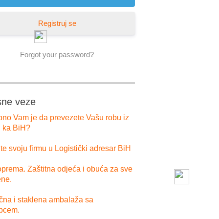
Registruj se
Forgot your password?
sne veze
bno Vam je da prevezete Vašu robu iz
i ka BiH?
e svoju firmu u Logistički adresar BiH
prema. Zaštitna odjeća i obuća za sve
ne.
ična i staklena ambalaža sa
pcem.