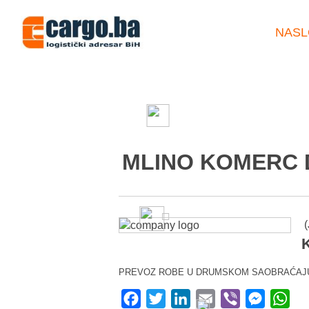
NASL
MLINO KOMERC D
(
K
PREVOZ ROBE U DRUMSKOM SAOBRAĆAJ
Facebook
Twitter
LinkedIn
Email
Viber
Messeng
Wha