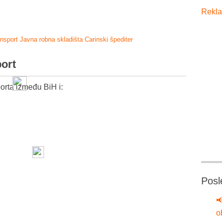
Rekla
ansport
Javna robna skladišta
Carinski špediter
port
orta između BiH i:
Posl

o