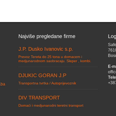
Najviše pregledane firme
Log
Safe
J.P. Dusko Ivanovic s.p.
761
Bos
Prevoz Tereta do 25 tona u domacem i
medjunarodnom saobracaju. Sleper , kombi.
E-ma
off
DJUKIC GORAN J.P
Tele
+38
Transportna tvrtka / Autoprijevoznik
.ba
DIV TRANSPORT
Domaći i medjunarodni teretni transport