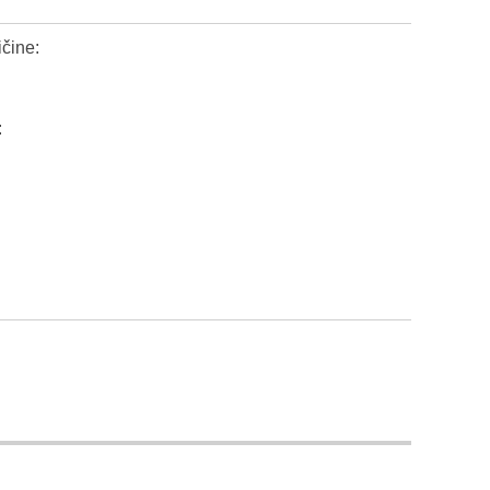
čine:
: