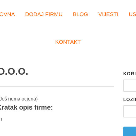
OVNA
DODAJ FIRMU
BLOG
VIJESTI
U
KONTAKT
.O.O.
KORI
Još nema ocjena)
LOZI
ratak opis firme:
U
er
tsApp