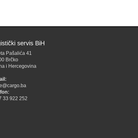
istički servis BiH
ta Pašalića 41
00 Brčko
na i Hercegovina
il:
ice@cargo.ba
fon:
7 33 922 252