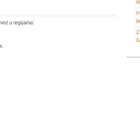
k
P
b
voz u regijama:
Z
š
a: