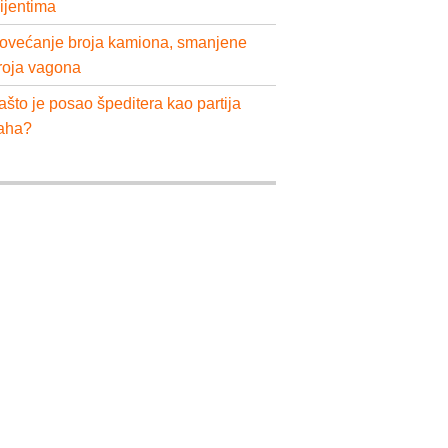
lijentima
ovećanje broja kamiona, smanjene
roja vagona
ašto je posao špeditera kao partija
aha?