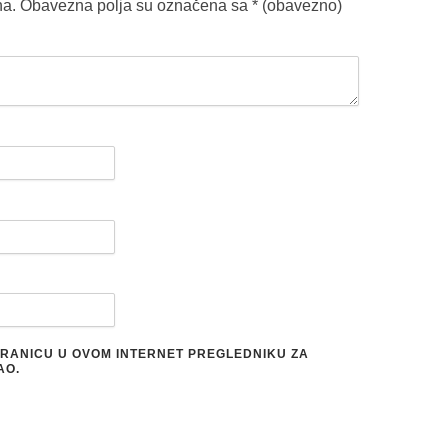
na.
Obavezna polja su označena sa
* (obavezno)
STRANICU U OVOM INTERNET PREGLEDNIKU ZA
AO.