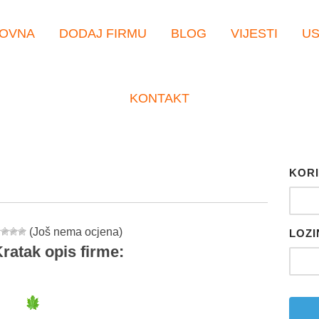
OVNA
DODAJ FIRMU
BLOG
VIJESTI
U
KONTAKT
KORI
(Još nema ocjena)
LOZI
ratak opis firme:
er
tsApp