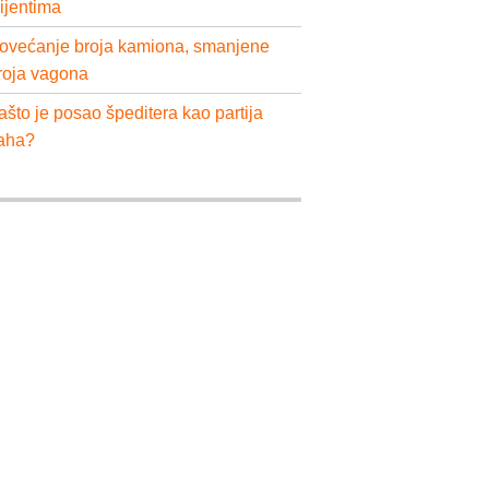
lijentima
ovećanje broja kamiona, smanjene
roja vagona
ašto je posao špeditera kao partija
aha?