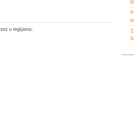
k
P
b
voz u regijama:
Z
š