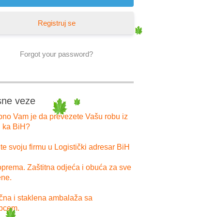
Registruj se
Forgot your password?
sne veze
bno Vam je da prevezete Vašu robu iz
i ka BiH?
e svoju firmu u Logistički adresar BiH
prema. Zaštitna odjeća i obuća za sve
ne.
ična i staklena ambalaža sa
pcem.