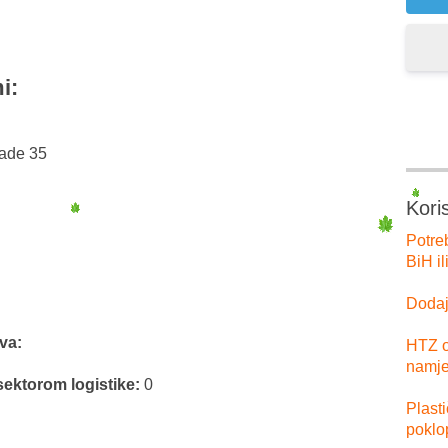
i:
gade 35
Kori
Potre
BiH il
Dodajt
va:
HTZ o
namje
sektorom logistike:
0
Plast
poklo