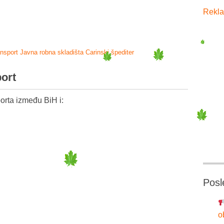
Rekla
ansport
Javna robna skladišta
Carinski špediter
port
orta između BiH i:
Posl
o