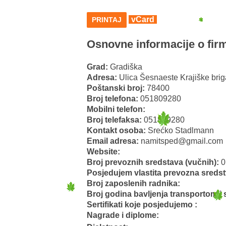
vCard
PRINTAJ
Osnovne informacije o firm
Grad:
Gradiška
Adresa:
Ulica Šesnaeste Krajiške bri
Poštanski broj:
78400
Broj telefona:
051809280
Mobilni telefon:
Broj telefaksa:
051809280
Kontakt osoba:
Srećko Stadlmann
Email adresa:
namitsped@gmail.com
Website:
Broj prevoznih sredstava (vučnih):
0
Posjedujem vlastita prevozna sredst
Broj zaposlenih radnika:
Broj godina bavljenja transportom i 
Sertifikati koje posjedujemo :
Nagrade i diplome: