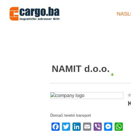
NASL
NAMIT d.o.o.
K
Domaći teretni transport
Facebook
Twitter
LinkedIn
Email
Viber
Messeng
Wha