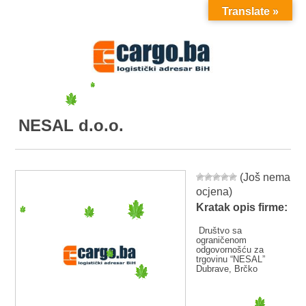
Translate »
MENU
NESAL d.o.o.
(Još nema
ocjena)
Kratak opis firme:
Društvo sa
ograničenom
odgovornošću za
trgovinu “NESAL”
Dubrave, Brčko