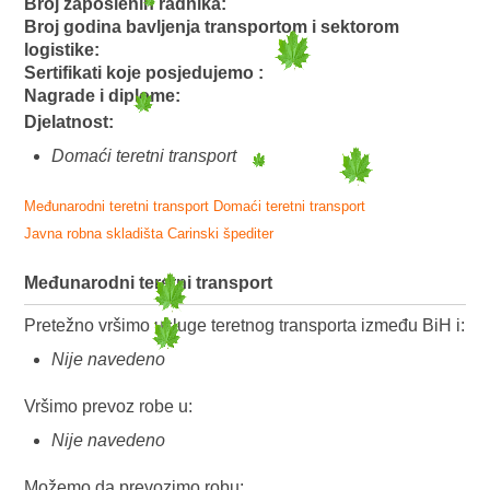
Broj zaposlenih radnika:
Broj godina bavljenja transportom i sektorom
logistike:
Sertifikati koje posjedujemo :
Nagrade i diplome:
Djelatnost:
Domaći teretni transport
Međunarodni teretni transport
Domaći teretni transport
Javna robna skladišta
Carinski špediter
Međunarodni teretni transport
Pretežno vršimo usluge teretnog transporta između BiH i:
Nije navedeno
Vršimo prevoz robe u:
Nije navedeno
Možemo da prevozimo robu: