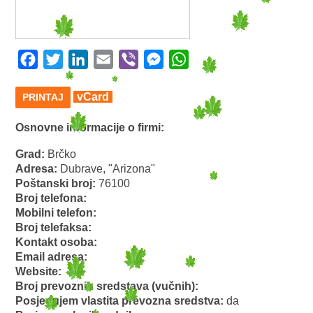
Facebook
Twitter
LinkedIn
Email
Viber
Messenger
WhatsApp
vCard
PRINTAJ
Osnovne informacije o firmi:
Grad:
Brčko
Adresa:
Dubrave, "Arizona"
Poštanski broj:
76100
Broj telefona:
Mobilni telefon:
Broj telefaksa:
Kontakt osoba:
Email adresa:
Website:
Broj prevoznih sredstava (vučnih):
Posjedujem vlastita prevozna sredstva:
da