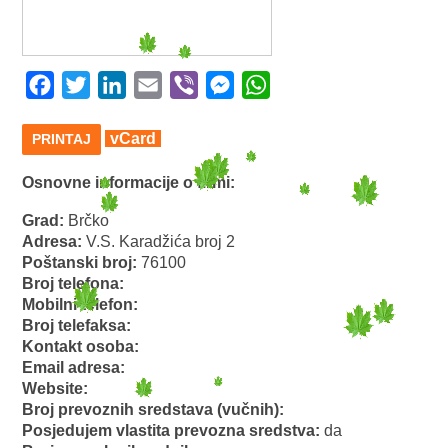
Facebook
Twitter
LinkedIn
Email
Viber
Messenger
WhatsApp
vCard
PRINTAJ
Osnovne informacije o firmi:
Grad:
Brčko
Adresa:
V.S. Karadžića broj 2
Poštanski broj:
76100
Broj telefona:
Mobilni telefon:
Broj telefaksa:
Kontakt osoba:
Email adresa:
Website:
Broj prevoznih sredstava (vučnih):
Posjedujem vlastita prevozna sredstva:
da