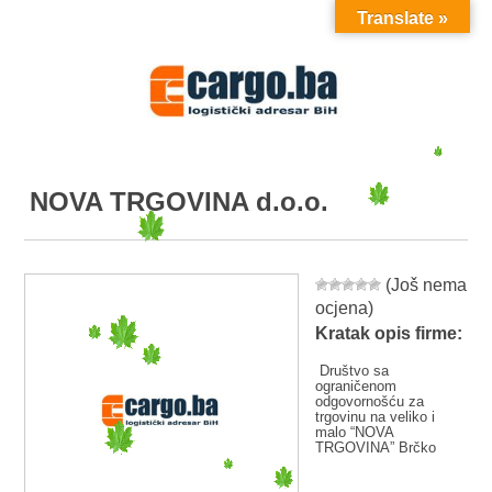
Translate »
MENU
NOVA TRGOVINA d.o.o.
(Još nema
ocjena)
Kratak opis firme:
Društvo sa
ograničenom
odgovornošću za
trgovinu na veliko i
malo “NOVA
TRGOVINA” Brčko