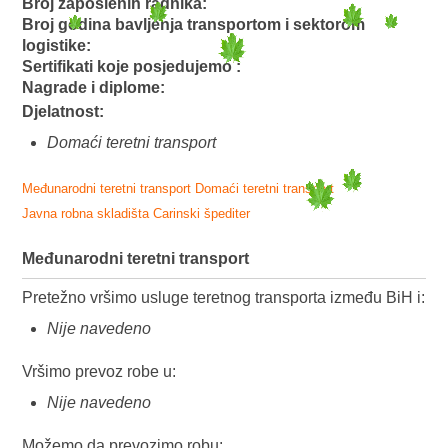
Broj zaposlenih radnika:
Broj godina bavljenja transportom i sektorom
logistike:
Sertifikati koje posjedujemo :
Nagrade i diplome:
Djelatnost:
Domaći teretni transport
Međunarodni teretni transport
Domaći teretni transport
Javna robna skladišta
Carinski špediter
Međunarodni teretni transport
Pretežno vršimo usluge teretnog transporta između BiH i:
Nije navedeno
Vršimo prevoz robe u:
Nije navedeno
Možemo da prevozimo robu: