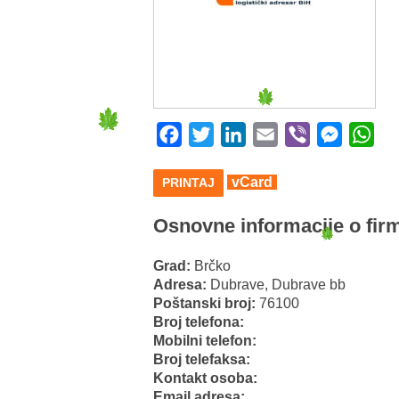
Facebook
Twitter
LinkedIn
Email
Viber
Messeng
Wha
vCard
PRINTAJ
Osnovne informacije o firm
Grad:
Brčko
Adresa:
Dubrave, Dubrave bb
Poštanski broj:
76100
Broj telefona:
Mobilni telefon:
Broj telefaksa:
Kontakt osoba:
Email adresa: