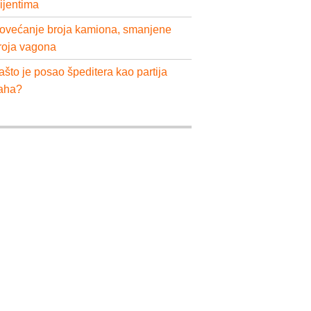
lijentima
ovećanje broja kamiona, smanjene
roja vagona
ašto je posao špeditera kao partija
aha?