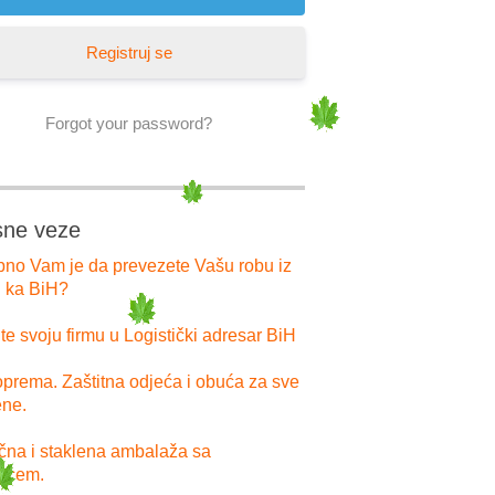
Registruj se
Forgot your password?
sne veze
bno Vam je da prevezete Vašu robu iz
i ka BiH?
e svoju firmu u Logistički adresar BiH
prema. Zaštitna odjeća i obuća za sve
ne.
ična i staklena ambalaža sa
pcem.