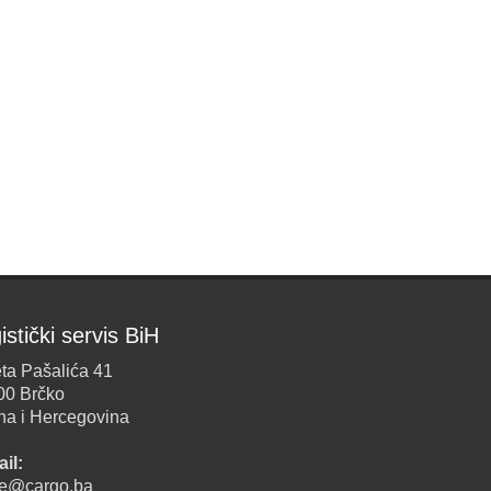
istički servis BiH
ta Pašalića 41
00 Brčko
na i Hercegovina
il:
ice@cargo.ba