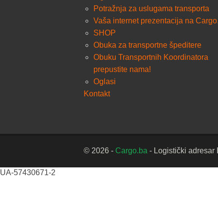
Potražnja za uslugama transporta
Vaša internet prezentacija na Cargo
SHOP
Obuka za transportne špeditere
Obuku Transportnih Koordinatora
prepustite nama!
Oglasi
Kontakt
© 2026 -
Cargo.ba
- Logistički adresar
UA-57430671-2