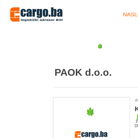
NASL
PAOK d.o.o.
K
P
D