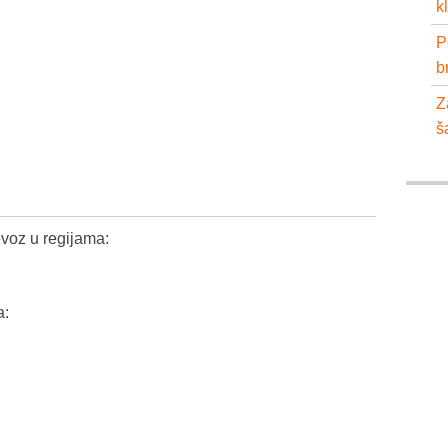
k
P
b
Z
š
voz u regijama:
a: