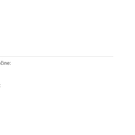
čine:
: