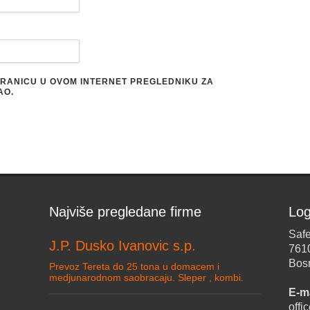
STRANICU U OVOM INTERNET PREGLEDNIKU ZA
AO.
Najviše pregledane firme
Log
Safe
J.P. Dusko Ivanovic s.p.
761
Bos
Prevoz Tereta do 25 tona u domacem i
medjunarodnom saobracaju. Sleper , kombi.
E-ma
off