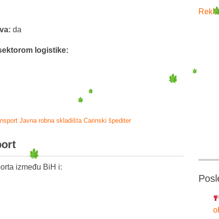
Rekla
tva:
da
sektorom logistike:
ansport
Javna robna skladišta
Carinski špediter
port
orta između BiH i:
Posl
o