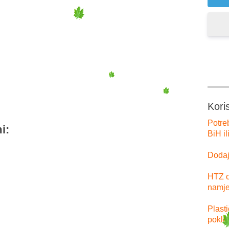
er
tsApp
Kori
Potre
i:
BiH il
Dodajt
HTZ o
namje
Plast
poklo