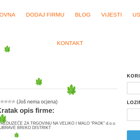
OVNA
DODAJ FIRMU
BLOG
VIJESTI
U
KONTAKT
KORI
(Još nema ocjena)
LOZI
ratak opis firme:
REDUZEĆE ZA TRGOVINU NA VELIKO I MALO “PAOK” d.o.o.
UBRAVE BRčKO DISTRIKT