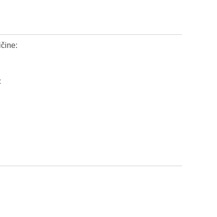
čine:
: