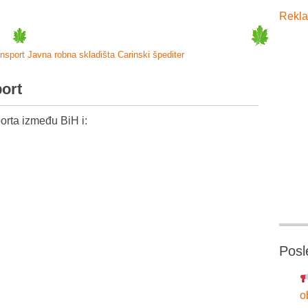
Rekla
ansport
Javna robna skladišta
Carinski špediter
port
orta između BiH i:
Posl
o