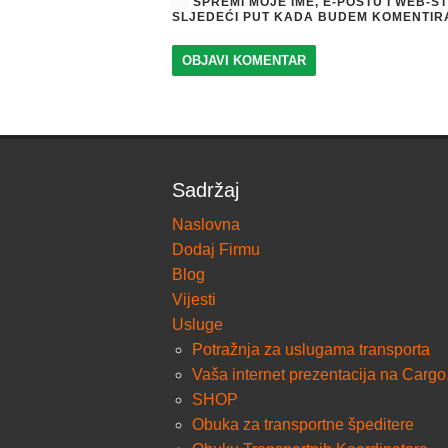
SPREMI MOJE IME, E-POŠTU I WEB-
SLJEDEĆI PUT KADA BUDEM KOMENTIR
Sadržaj
Naslovna
Dodaj Firmu
Blog
Vijesti
Usluge
Potražnja za uslugama transporta
Vaša internet prezentacija na Cargo
SHOP
Obuka za transportne špeditere