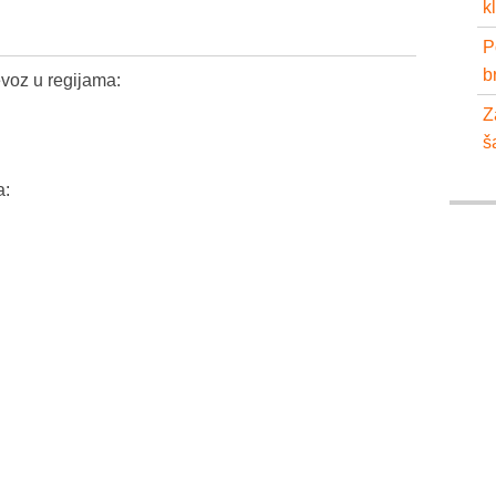
k
P
b
voz u regijama:
Z
š
a: