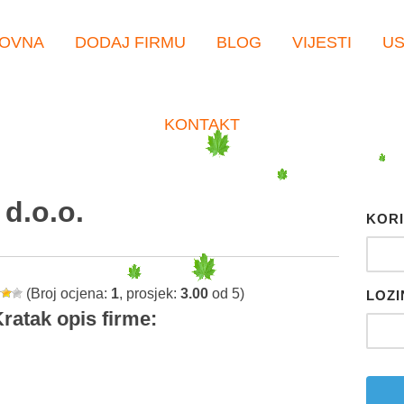
OVNA
DODAJ FIRMU
BLOG
VIJESTI
U
KONTAKT
d.o.o.
KORI
(Broj ocjena:
1
, prosjek:
3.00
od 5)
LOZI
ratak opis firme:
er
tsApp