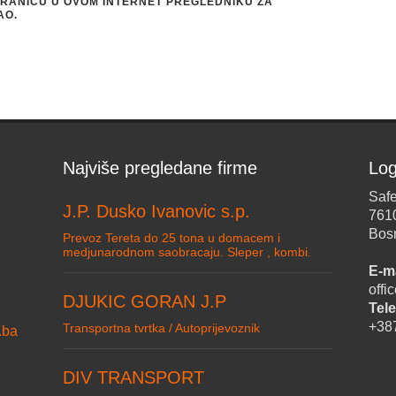
STRANICU U OVOM INTERNET PREGLEDNIKU ZA
AO.
Najviše pregledane firme
Log
Safe
J.P. Dusko Ivanovic s.p.
761
Bos
Prevoz Tereta do 25 tona u domacem i
medjunarodnom saobracaju. Sleper , kombi.
E-ma
off
DJUKIC GORAN J.P
Tele
+38
Transportna tvrtka / Autoprijevoznik
.ba
DIV TRANSPORT