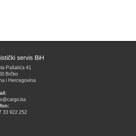
istički servis BiH
ta Pašalića 41
00 Brčko
na i Hercegovina
il:
ice@cargo.ba
fon:
7 33 922 252