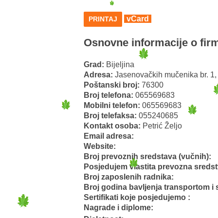
vCard
PRINTAJ
Osnovne informacije o firm
Grad:
Bijeljina
Adresa:
Jasenovačkih mučenika br. 1, 
Poštanski broj:
76300
Broj telefona:
065569683
Mobilni telefon:
065569683
Broj telefaksa:
055240685
Kontakt osoba:
Petrić Željo
Email adresa:
Website:
Broj prevoznih sredstava (vučnih):
Posjedujem vlastita prevozna sreds
Broj zaposlenih radnika:
Broj godina bavljenja transportom i 
Sertifikati koje posjedujemo :
Nagrade i diplome: