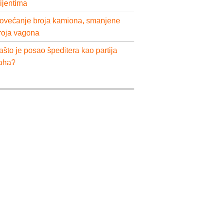
lijentima
ovećanje broja kamiona, smanjene
roja vagona
ašto je posao špeditera kao partija
aha?