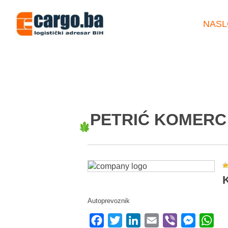
NASL
PETRIĆ KOMERC 
K
Autoprevoznik
Facebook
Twitter
LinkedIn
Email
Viber
Messeng
Wha