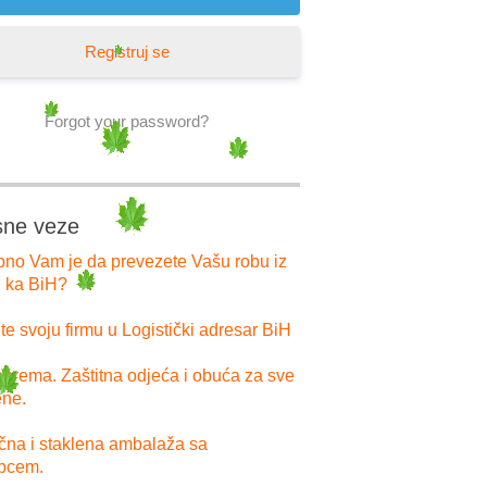
Registruj se
Forgot your password?
sne veze
bno Vam je da prevezete Vašu robu iz
i ka BiH?
e svoju firmu u Logistički adresar BiH
prema. Zaštitna odjeća i obuća za sve
ne.
ična i staklena ambalaža sa
pcem.