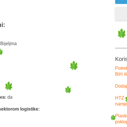
i:
Bijeljina
Kori
Potre
BiH il
Dodajt
tva:
da
HTZ o
namje
sektorom logistike:
Plast
poklo