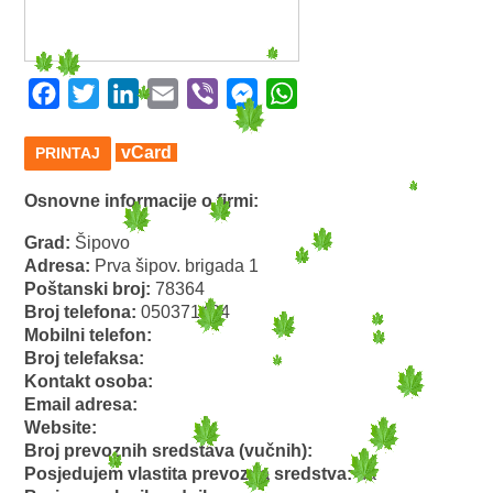
Facebook
Twitter
LinkedIn
Email
Viber
Messenger
WhatsApp
vCard
PRINTAJ
Osnovne informacije o firmi:
Grad:
Šipovo
Adresa:
Prva šipov. brigada 1
Poštanski broj:
78364
Broj telefona:
050371424
Mobilni telefon:
Broj telefaksa:
Kontakt osoba:
Email adresa:
Website:
Broj prevoznih sredstava (vučnih):
Posjedujem vlastita prevozna sredstva:
da