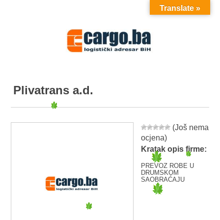
Translate »
MENU
Plivatrans a.d.
(Još nema
ocjena)
Kratak opis firme:
PREVOZ ROBE U
DRUMSKOM
SAOBRAĆAJU