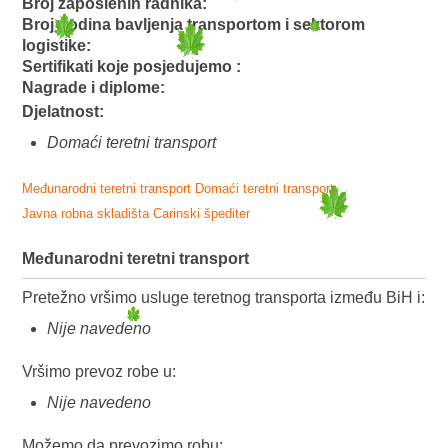
Broj zaposlenih radnika:
Broj godina bavljenja transportom i sektorom
logistike:
Sertifikati koje posjedujemo :
Nagrade i diplome:
Djelatnost:
Domaći teretni transport
Međunarodni teretni transport
Domaći teretni transport
Javna robna skladišta
Carinski špediter
Međunarodni teretni transport
Pretežno vršimo usluge teretnog transporta između BiH i:
Nije navedeno
Vršimo prevoz robe u:
Nije navedeno
Možemo da prevozimo robu: