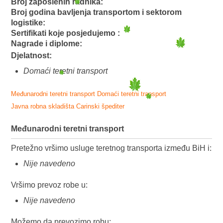
Broj zaposlenih radnika:
Broj godina bavljenja transportom i sektorom
logistike:
Sertifikati koje posjedujemo :
Nagrade i diplome:
Djelatnost:
Domaći teretni transport
Međunarodni teretni transport
Domaći teretni transport
Javna robna skladišta
Carinski špediter
Međunarodni teretni transport
Pretežno vršimo usluge teretnog transporta između BiH i:
Nije navedeno
Vršimo prevoz robe u:
Nije navedeno
Možemo da prevozimo robu: