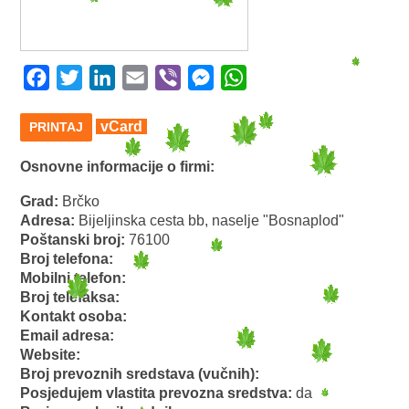
Facebook
Twitter
LinkedIn
Email
Viber
Messenger
WhatsApp
vCard
PRINTAJ
Osnovne informacije o firmi:
Grad:
Brčko
Adresa:
Bijeljinska cesta bb, naselje "Bosnaplod"
Poštanski broj:
76100
Broj telefona:
Mobilni telefon:
Broj telefaksa:
Kontakt osoba:
Email adresa:
Website:
Broj prevoznih sredstava (vučnih):
Posjedujem vlastita prevozna sredstva:
da