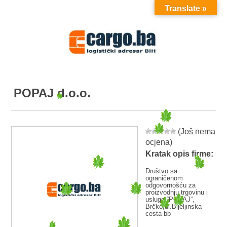
Translate »
MENU
POPAJ d.o.o.
(Još nema
ocjena)
Kratak opis firme:
Društvo sa
ograničenom
odgovornošću za
proizvodnju,trgovinu i
usluge “POPAJ”,
Brčko,ul.Bijeljinska
cesta bb