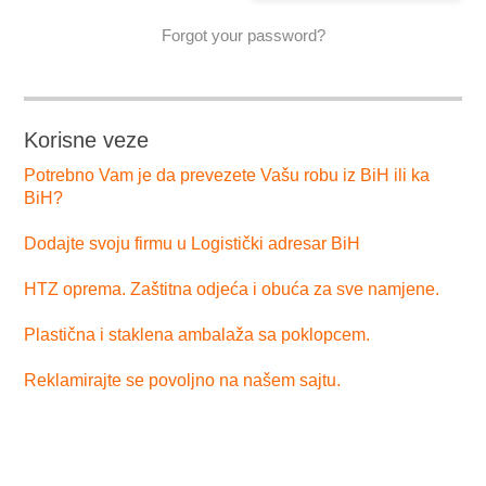
Forgot your password?
Korisne veze
Potrebno Vam je da prevezete Vašu robu iz BiH ili ka
BiH?
Dodajte svoju firmu u Logistički adresar BiH
HTZ oprema. Zaštitna odjeća i obuća za sve namjene.
Plastična i staklena ambalaža sa poklopcem.
Reklamirajte se povoljno na našem sajtu.