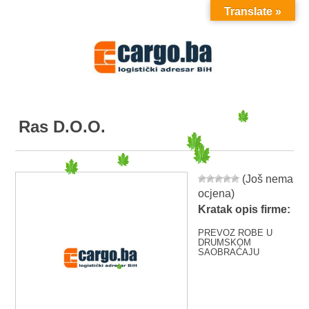
Translate »
MENU
Ras D.O.O.
(Još nema
ocjena)
Kratak opis firme:
PREVOZ ROBE U
DRUMSKOM
SAOBRAĆAJU