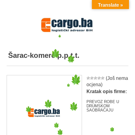
Translate »
MENU
Šarac-komerc p.p.t.t.
(Još nema
ocjena)
Kratak opis firme:
PREVOZ ROBE U
DRUMSKOM
SAOBRAĆAJU