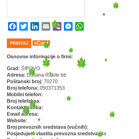
Facebook
Twitter
LinkedIn
Email
Viber
Messenger
WhatsApp
vCard
PRINTAJ
Osnovne informacije o firmi:
Grad:
ŠIPOVO
Adresa:
Dušana Rakite bb
Poštanski broj:
70270
Broj telefona:
050371353
Mobilni telefon:
Broj telefaksa:
Kontakt osoba:
Email adresa:
Website:
Broj prevoznih sredstava (vučnih):
Posjedujem vlastita prevozna sredstva:
da