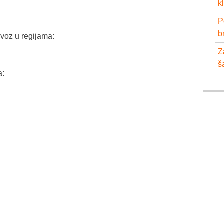
k
P
b
voz u regijama:
Z
š
a: