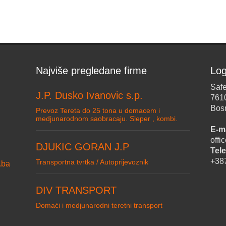
Najviše pregledane firme
Log
Safe
J.P. Dusko Ivanovic s.p.
761
Bos
Prevoz Tereta do 25 tona u domacem i
medjunarodnom saobracaju. Sleper , kombi.
E-ma
off
DJUKIC GORAN J.P
Tele
+38
Transportna tvrtka / Autoprijevoznik
.ba
DIV TRANSPORT
Domaći i medjunarodni teretni transport