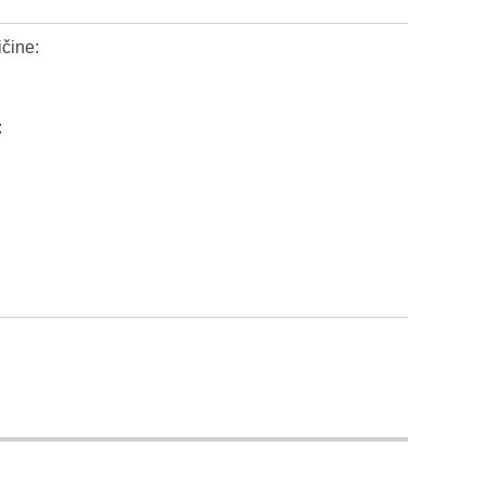
čine:
: