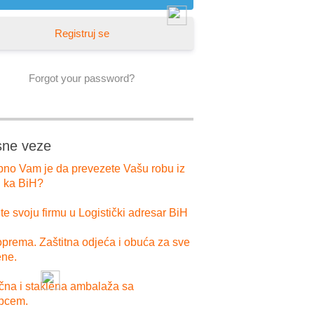
Registruj se
Forgot your password?
sne veze
bno Vam je da prevezete Vašu robu iz
i ka BiH?
e svoju firmu u Logistički adresar BiH
prema. Zaštitna odjeća i obuća za sve
ne.
ična i staklena ambalaža sa
pcem.