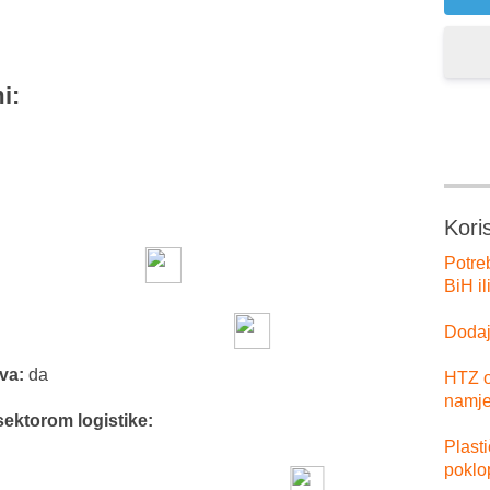
i:
Kori
Potre
BiH il
Dodajt
tva:
da
HTZ o
namje
sektorom logistike:
Plast
poklo