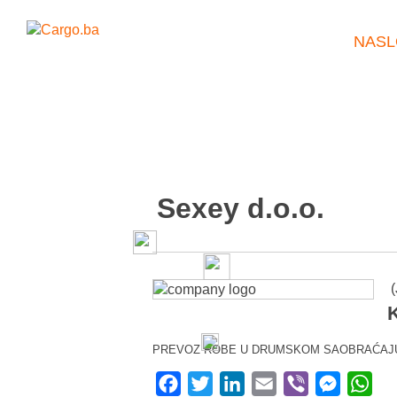
NASL
Sexey d.o.o.
(
K
PREVOZ ROBE U DRUMSKOM SAOBRAĆAJ
Facebook
Twitter
LinkedIn
Email
Viber
Messeng
Wha