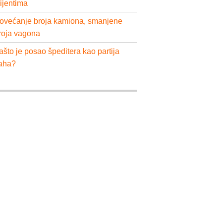
lijentima
ovećanje broja kamiona, smanjene
roja vagona
ašto je posao špeditera kao partija
aha?