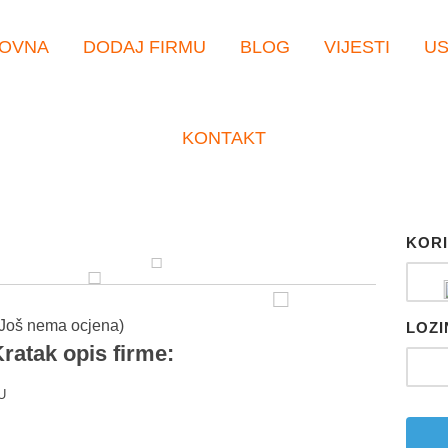
OVNA
DODAJ FIRMU
BLOG
VIJESTI
U
KONTAKT
KORI
Još nema ocjena)
LOZI
ratak opis firme:
U
er
tsApp