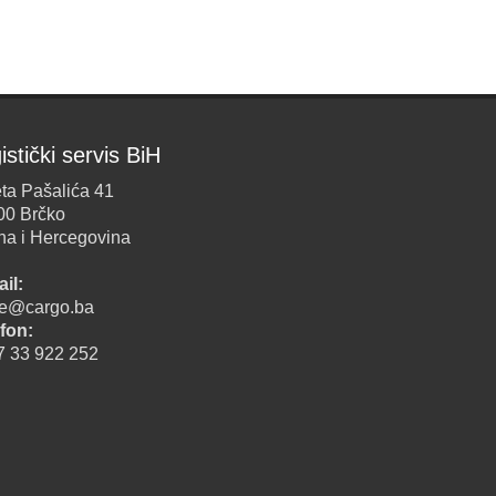
istički servis BiH
ta Pašalića 41
00 Brčko
na i Hercegovina
il:
ice@cargo.ba
fon:
7 33 922 252