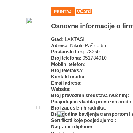
vCard
PRINTAJ
Osnovne informacije o firm
Grad:
LAKTAŠI
Adresa:
Nikole Pašića bb
Poštanski broj:
78250
Broj telefona:
051784010
Mobilni telefon:
Broj telefaksa:
Kontakt osoba:
Email adresa:
Website:
Broj prevoznih sredstava (vučnih):
Posjedujem vlastita prevozna sreds
Broj zaposlenih radnika:
Broj godina bavljenja transportom i 
Sertifikati koje posjedujemo :
Nagrade i diplome: