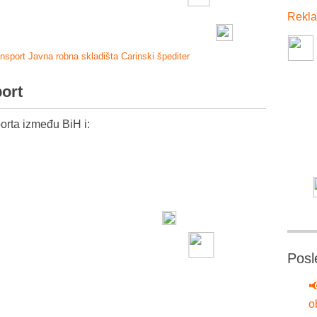
Rekla
ansport
Javna robna skladišta
Carinski špediter
port
orta između BiH i:
Posl

o