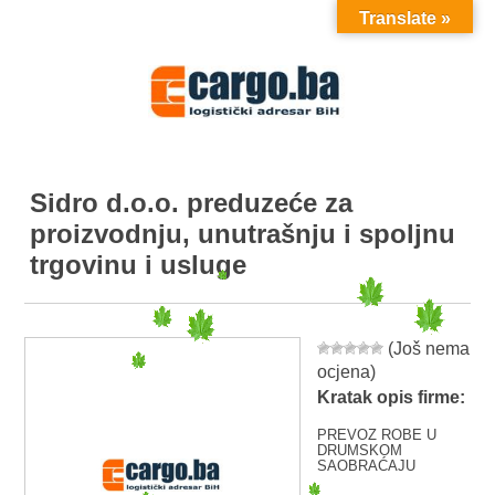
Translate »
MENU
Sidro d.o.o. preduzeće za
proizvodnju, unutrašnju i spoljnu
trgovinu i usluge
(Još nema
ocjena)
Kratak opis firme:
PREVOZ ROBE U
DRUMSKOM
SAOBRAĆAJU