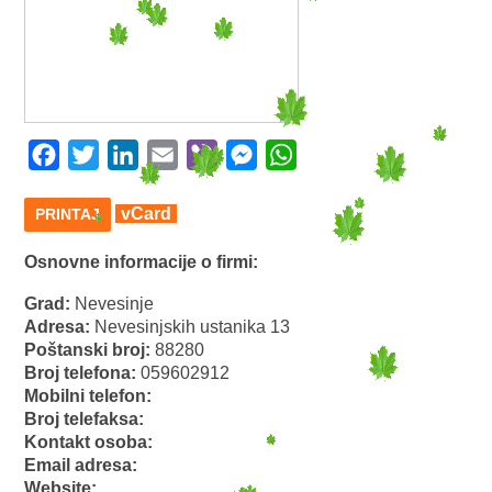
Facebook
Twitter
LinkedIn
Email
Viber
Messenger
WhatsApp
vCard
PRINTAJ
Osnovne informacije o firmi:
Grad:
Nevesinje
Adresa:
Nevesinjskih ustanika 13
Poštanski broj:
88280
Broj telefona:
059602912
Mobilni telefon:
Broj telefaksa:
Kontakt osoba:
Email adresa:
Website: