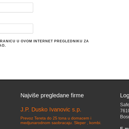
STRANICU U OVOM INTERNET PREGLEDNIKU ZA
AO.
Najviše pregledane firme
Log
Safe
J.P. Dusko Ivanovic s.p.
761
Bos
Prevoz Tereta do 25 tona u domacem i
medjunarodnom saobracaju. Sleper , kombi.
E-ma