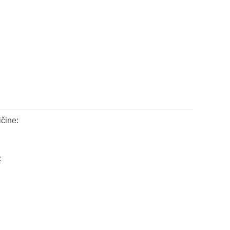
čine:
: