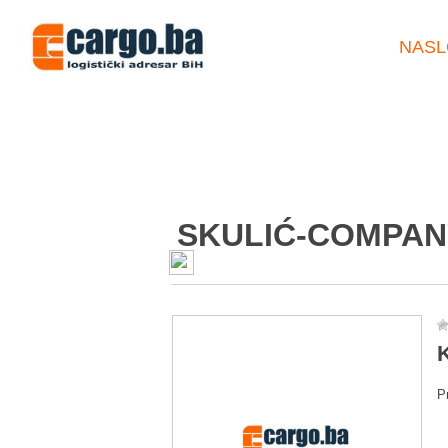
NASL
SKULIĆ-COMPANY
K
P