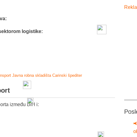
Rekla
va:
sektorom logistike:
ansport
Javna robna skladišta
Carinski špediter
port
orta između BiH i:
Posl

o