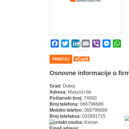
Facebook
Twitter
LinkedIn
Email
Viber
Messeng
Wha
vCard
PRINTAJ
Osnovne informacije o firm
Grad:
Doboj
Adresa:
Matuzići bb
Poštanski broj:
74000
Broj telefona:
066796689
Mobilni telefon:
066796689
Broj telefaksa:
032691715
Kontakt osoba:
Kenan
Email adresa: