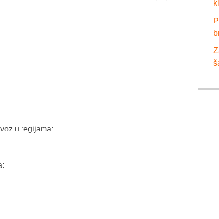
k
P
b
Z
š
voz u regijama:
a: