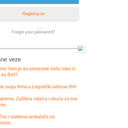
Registruj se
Forgot your password?
sne veze
bno Vam je da prevezete Vašu robu iz
i ka BiH?
e svoju firmu u Logistički adresar BiH
prema. Zaštitna odjeća i obuća za sve
ne.
ična i staklena ambalaža sa
pcem.