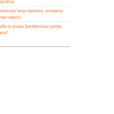
lijentima
ovećanje broja kamiona, smanjene
roja vagona
ašto je posao špeditera kao partija
aha?