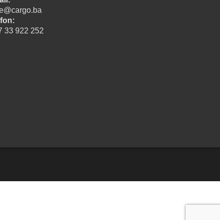
ice@cargo.ba
fon:
7 33 922 252