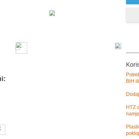
er
tsApp
Kori
Potre
i:
BiH il
Dodajt
HTZ o
namje
Plast
poklo