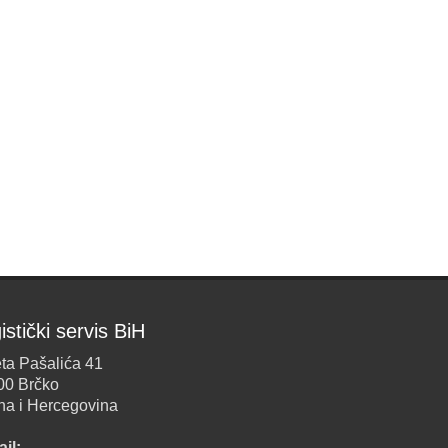
istički servis BiH
ta Pašalića 41
00 Brčko
na i Hercegovina
il: