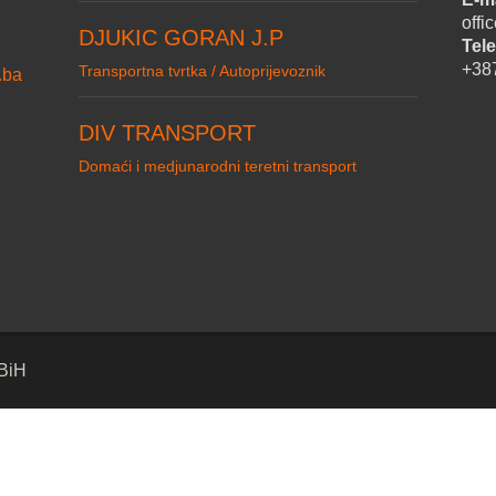
off
DJUKIC GORAN J.P
Tele
+38
Transportna tvrtka / Autoprijevoznik
.ba
DIV TRANSPORT
Domaći i medjunarodni teretni transport
 BiH