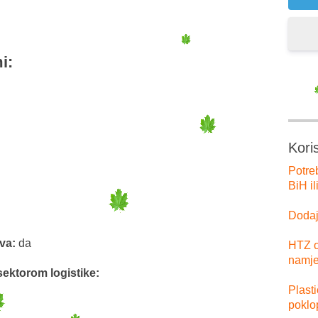
i:
Kori
Potre
BiH il
Dodajt
tva:
da
HTZ o
namje
sektorom logistike:
Plast
poklo