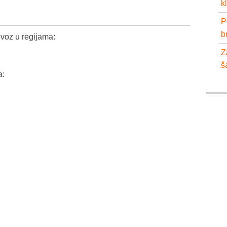
k
P
b
voz u regijama:
Z
š
a: