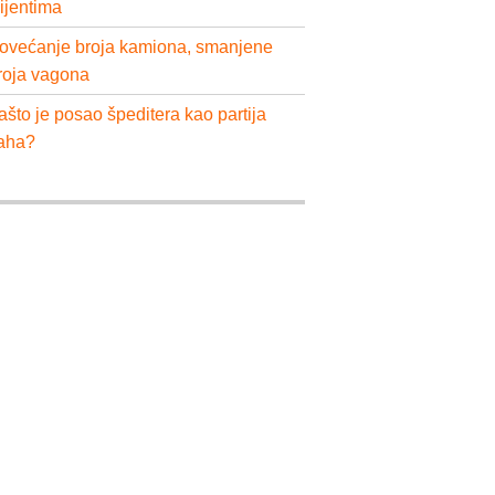
lijentima
ovećanje broja kamiona, smanjene
roja vagona
ašto je posao špeditera kao partija
aha?