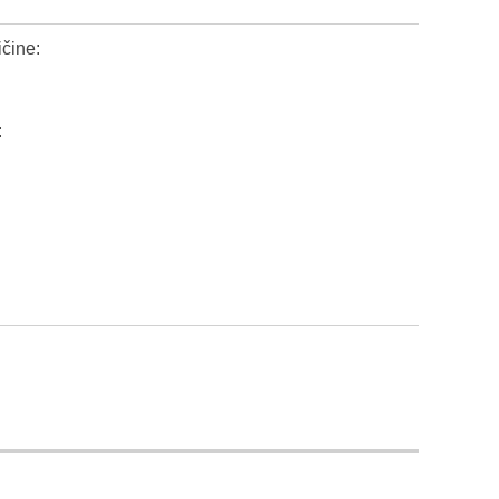
čine:
: