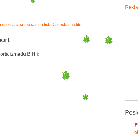
Rekla
ansport
Javna robna skladišta
Carinski špediter
port
orta između BiH i:
Posl
o