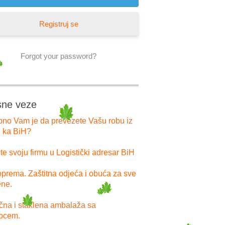
Registruj se
Forgot your password?
sne veze
bno Vam je da prevezete Vašu robu iz
i ka BiH?
e svoju firmu u Logistički adresar BiH
prema. Zaštitna odjeća i obuća za sve
ne.
ična i staklena ambalaža sa
pcem.