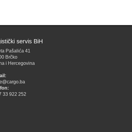
istički servis BiH
ta Pašalića 41
00 Brčko
na i Hercegovina
il:
ice@cargo.ba
fon:
7 33 922 252