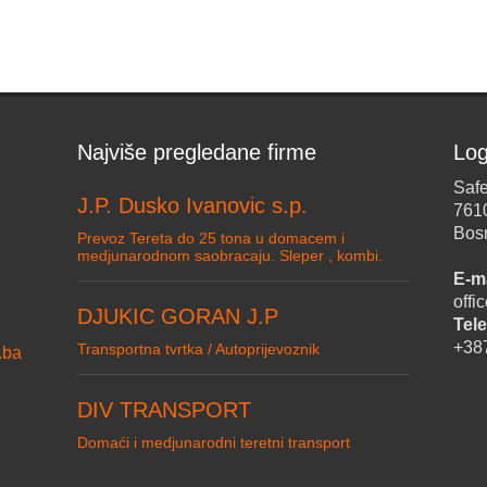
Najviše pregledane firme
Log
Safe
J.P. Dusko Ivanovic s.p.
761
Bos
Prevoz Tereta do 25 tona u domacem i
medjunarodnom saobracaju. Sleper , kombi.
E-ma
off
DJUKIC GORAN J.P
Tele
+38
Transportna tvrtka / Autoprijevoznik
.ba
DIV TRANSPORT
Domaći i medjunarodni teretni transport