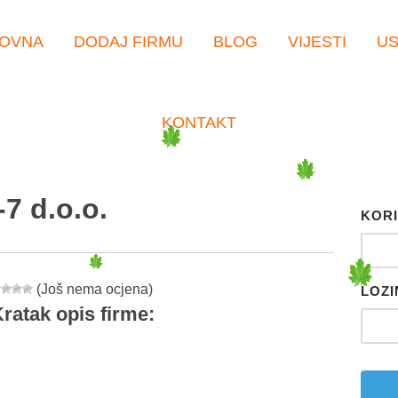
OVNA
DODAJ FIRMU
BLOG
VIJESTI
U
KONTAKT
 d.o.o.
KORI
(Još nema ocjena)
LOZI
ratak opis firme:
er
tsApp