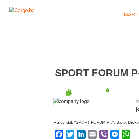
NASL
SPORT FORUM P-7
K
Fitnes klub “SPORT FORUM P-7”, d.o.o. Brčko
Facebook
Twitter
LinkedIn
Email
Viber
Messeng
Wha