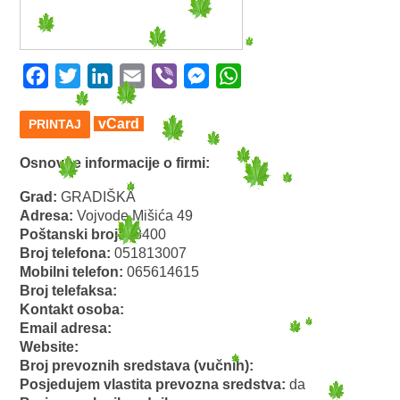
Facebook
Twitter
LinkedIn
Email
Viber
Messenger
WhatsApp
vCard
PRINTAJ
Osnovne informacije o firmi:
Grad:
GRADIŠKA
Adresa:
Vojvode Mišića 49
Poštanski broj:
78400
Broj telefona:
051813007
Mobilni telefon:
065614615
Broj telefaksa:
Kontakt osoba:
Email adresa:
Website:
Broj prevoznih sredstava (vučnih):
Posjedujem vlastita prevozna sredstva:
da