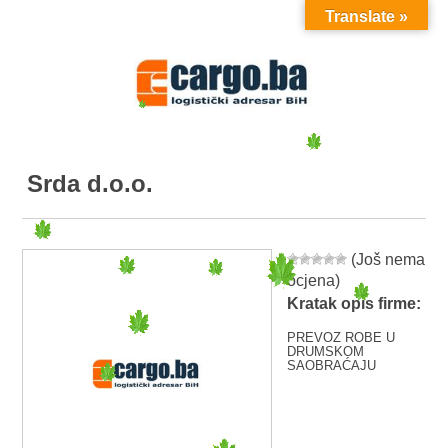
Translate »
MENU
Srda d.o.o.
(Još nema
ocjena)
Kratak opis firme:
PREVOZ ROBE U
DRUMSKOM
SAOBRAĆAJU