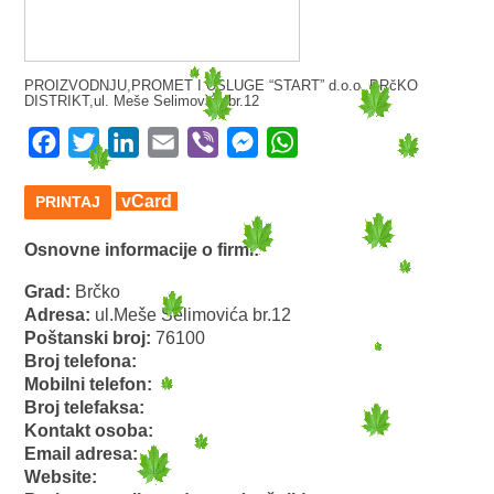
PROIZVODNJU,PROMET I USLUGE “START” d.o.o. BRčKO
DISTRIKT,ul. Meše Selimovića br.12
Facebook
Twitter
LinkedIn
Email
Viber
Messenger
WhatsApp
vCard
PRINTAJ
Osnovne informacije o firmi:
Grad:
Brčko
Adresa:
ul.Meše Selimovića br.12
Poštanski broj:
76100
Broj telefona:
Mobilni telefon:
Broj telefaksa:
Kontakt osoba:
Email adresa:
Website: