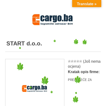
Translate »
MENU
START d.o.o.
(Još nema
ocjena)
Kratak opis firme:
PREDUZEĆE ZA