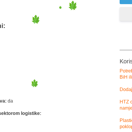
i:
Kori
Potre
BiH il
Dodajt
tva:
da
HTZ o
namje
sektorom logistike:
Plast
poklo