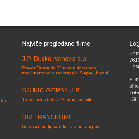
Najviše pregledane firme
Log
Safe
J.P. Dusko Ivanovic s.p.
761
Bos
Prevoz Tereta do 25 tona u domacem i
medjunarodnom saobracaju. Sleper , kombi.
E-ma
off
DJUKIC GORAN J.P
Tele
+38
Transportna tvrtka / Autoprijevoznik
.ba
DIV TRANSPORT
Domaći i medjunarodni teretni transport