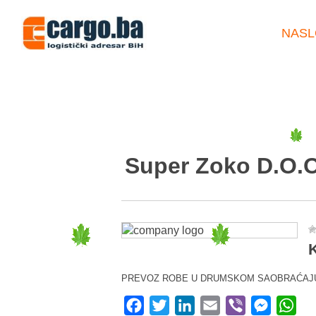
NASL
Super Zoko D.O.O
K
PREVOZ ROBE U DRUMSKOM SAOBRAĆAJ
Facebook
Twitter
LinkedIn
Email
Viber
Messeng
Wha