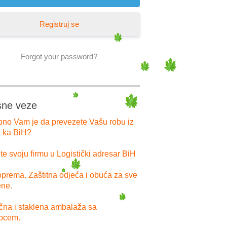
Registruj se
Forgot your password?
sne veze
bno Vam je da prevezete Vašu robu iz
i ka BiH?
e svoju firmu u Logistički adresar BiH
prema. Zaštitna odjeća i obuća za sve
ne.
ična i staklena ambalaža sa
pcem.