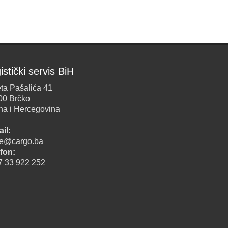
istički servis BiH
ta Pašalića 41
00 Brčko
na i Hercegovina
il:
ice@cargo.ba
fon:
7 33 922 252