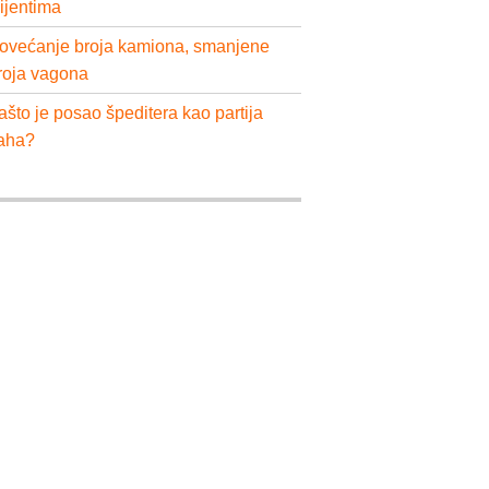
lijentima
ovećanje broja kamiona, smanjene
roja vagona
ašto je posao špeditera kao partija
aha?