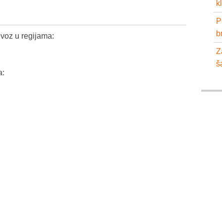
k
P
b
voz u regijama:
Z
š
a: