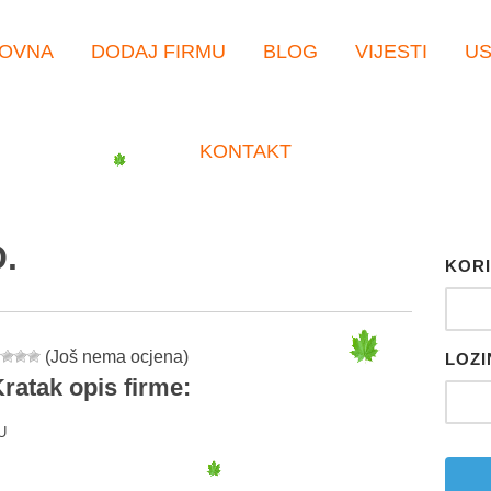
OVNA
DODAJ FIRMU
BLOG
VIJESTI
U
KONTAKT
.
KORI
(Još nema ocjena)
LOZI
ratak opis firme:
U
er
tsApp