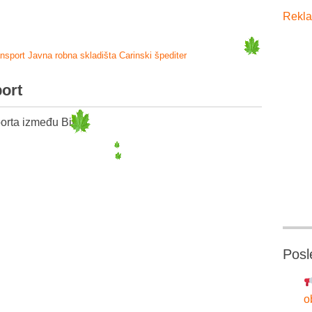
Rekla
ansport
Javna robna skladišta
Carinski špediter
port
orta između BiH i:
Posl
o