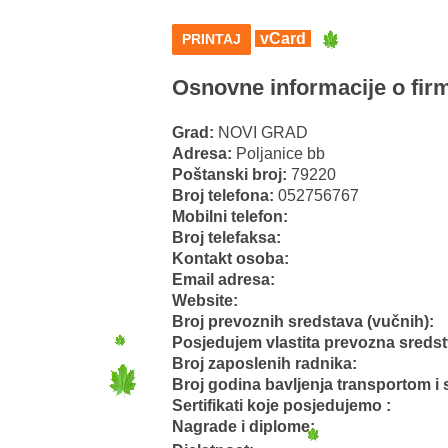
vCard
PRINTAJ
Osnovne informacije o firm
Grad:
NOVI GRAD
Adresa:
Poljanice bb
Poštanski broj:
79220
Broj telefona:
052756767
Mobilni telefon:
Broj telefaksa:
Kontakt osoba:
Email adresa:
Website:
Broj prevoznih sredstava (vučnih):
Posjedujem vlastita prevozna sreds
Broj zaposlenih radnika:
Broj godina bavljenja transportom i 
Sertifikati koje posjedujemo :
Nagrade i diplome: