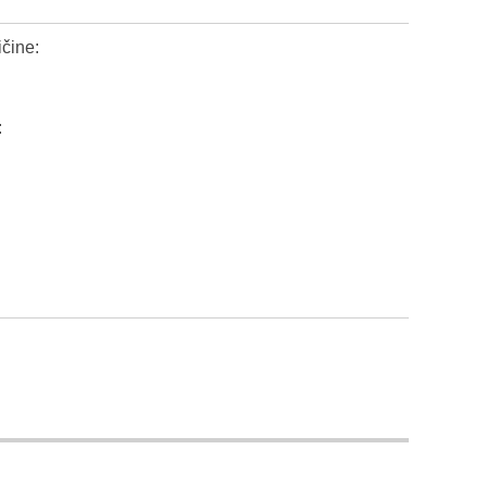
čine:
: