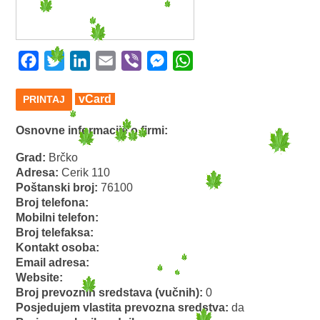
Facebook
Twitter
LinkedIn
Email
Viber
Messenger
WhatsApp
vCard
PRINTAJ
Osnovne informacije o firmi:
Grad:
Brčko
Adresa:
Cerik 110
Poštanski broj:
76100
Broj telefona:
Mobilni telefon:
Broj telefaksa:
Kontakt osoba:
Email adresa:
Website:
Broj prevoznih sredstava (vučnih):
0
Posjedujem vlastita prevozna sredstva:
da