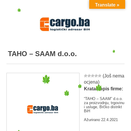
Translate »
MENU
TAHO – SAAM d.o.o.
(Još nema
ocjena)
Kratak opis firme:
“TAHO – SAAM” d.o.o.
za proizvodnju, trgovinu
i usluge, Brčko distrikt
BiH
Ažurirano 22.4.2021