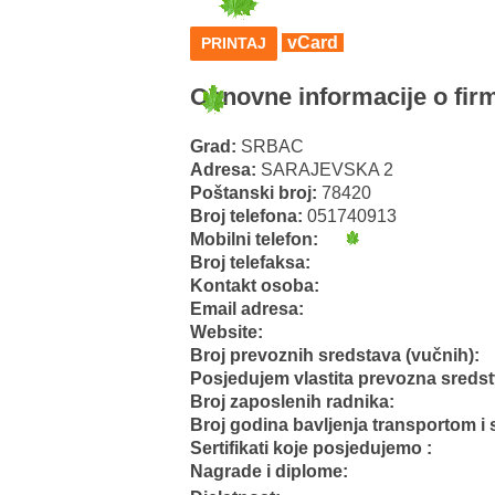
vCard
PRINTAJ
Osnovne informacije o firm
Grad:
SRBAC
Adresa:
SARAJEVSKA 2
Poštanski broj:
78420
Broj telefona:
051740913
Mobilni telefon:
Broj telefaksa:
Kontakt osoba:
Email adresa:
Website:
Broj prevoznih sredstava (vučnih):
Posjedujem vlastita prevozna sreds
Broj zaposlenih radnika:
Broj godina bavljenja transportom i 
Sertifikati koje posjedujemo :
Nagrade i diplome: