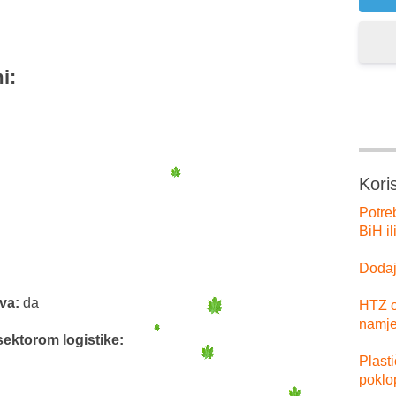
i:
Kori
Potre
BiH il
Dodajt
tva:
da
HTZ o
namje
sektorom logistike:
Plast
poklo