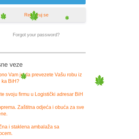
Registruj se
Forgot your password?
sne veze
bno Vam je da prevezete Vašu robu iz
i ka BiH?
e svoju firmu u Logistički adresar BiH
prema. Zaštitna odjeća i obuća za sve
ne.
ična i staklena ambalaža sa
pcem.