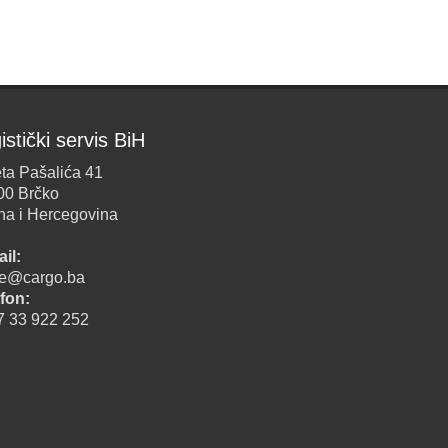
istički servis BiH
ta Pašalića 41
00 Brčko
na i Hercegovina
il:
ice@cargo.ba
fon:
7 33 922 252