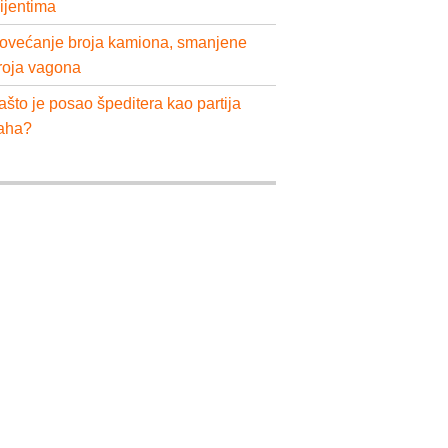
lijentima
ovećanje broja kamiona, smanjene
roja vagona
ašto je posao špeditera kao partija
aha?