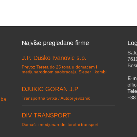
Najviše pregledane firme
Log
Safe
J.P. Dusko Ivanovic s.p.
761
Bos
Prevoz Tereta do 25 tona u domacem i
medjunarodnom saobracaju. Sleper , kombi.
E-ma
off
DJUKIC GORAN J.P
Tele
+38
Transportna tvrtka / Autoprijevoznik
.ba
DIV TRANSPORT
Domaći i medjunarodni teretni transport