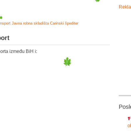
Rekla
ansport
Javna robna skladišta
Carinski špediter
port
orta između BiH i:
Posl
o