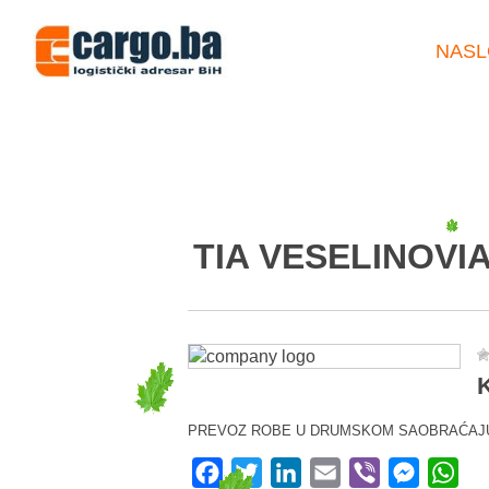
NASL
TIA VESELINOVIA
K
PREVOZ ROBE U DRUMSKOM SAOBRAĆAJ
Facebook
Twitter
LinkedIn
Email
Viber
Messeng
Wha