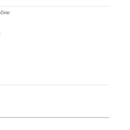
čine:
: