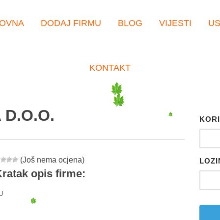
OVNA
DODAJ FIRMU
BLOG
VIJESTI
U
KONTAKT
 D.O.O.
KORI
(Još nema ocjena)
LOZI
ratak opis firme:
U
er
tsApp