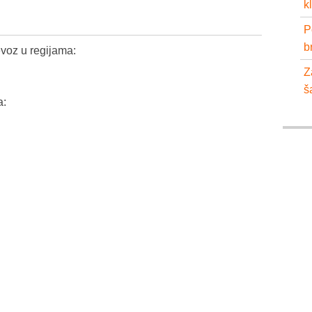
k
P
b
voz u regijama:
Z
š
a: