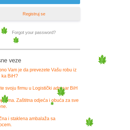
Registruj se
Forgot your password?
sne veze
bno Vam je da prevezete Vašu robu iz
i ka BiH?
e svoju firmu u Logistički adresar BiH
prema. Zaštitna odjeća i obuća za sve
ne.
ična i staklena ambalaža sa
pcem.