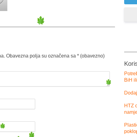
na.
Obavezna polja su označena sa
* (obavezno)
Kori
Potre
BiH il
Dodajt
HTZ o
namje
Plast
poklo