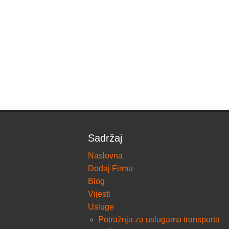
Sadržaj
Naslovna
Dodaj Firmu
Blog
Vijesti
Usluge
Potražnja za uslugama transporta