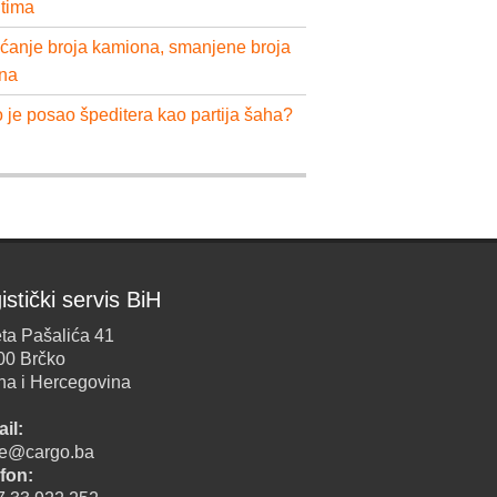
ntima
ćanje broja kamiona, smanjene broja
na
 je posao špeditera kao partija šaha?
istički servis BiH
ta Pašalića 41
00 Brčko
na i Hercegovina
il:
ice@cargo.ba
fon: