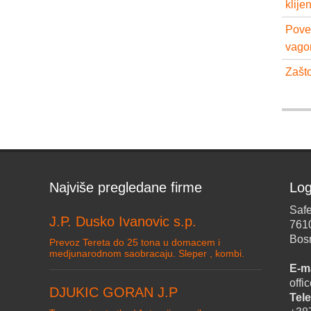
klije
Pove
vago
Zašto
Najviše pregledane firme
Log
Safe
J.P. Dusko Ivanovic s.p.
761
Bos
Prevoz Tereta do 25 tona u domacem i
medjunarodnom saobracaju. Sleper , kombi.
E-ma
off
DJUKIC GORAN J.P
Tele