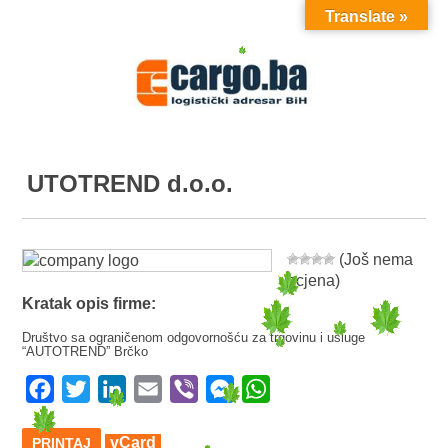
Translate »
MENU
UTOTREND d.o.o.
(Još nema
ocjena)
Kratak opis firme:
Društvo sa ograničenom odgovornošću za trgovinu i usluge
“AUTOTREND” Brčko
Facebook
Twitter
LinkedIn
Email
Viber
Messenger
WhatsApp
vCard
PRINTAJ