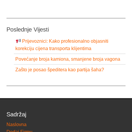
Poslednje Vijesti
Prijevoznici: Kako profesionalno objasniti
korekciju cijena transporta klijentima
Povećanje broja kamiona, smanjene broja vagona
Zašto je posao špeditera kao partija šaha?
Sadržaj
Naslovna
Dodaj Firmu