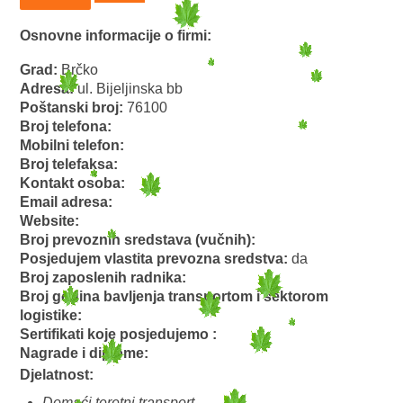
Osnovne informacije o firmi:
Grad:
Brčko
Adresa:
ul. Bijeljinska bb
Poštanski broj:
76100
Broj telefona:
Mobilni telefon:
Broj telefaksa:
Kontakt osoba:
Email adresa:
Website:
Broj prevoznih sredstava (vučnih):
Posjedujem vlastita prevozna sredstva:
da
Broj zaposlenih radnika:
Broj godina bavljenja transportom i sektorom
logistike:
Sertifikati koje posjedujemo :
Nagrade i diplome:
Djelatnost:
Domaći teretni transport