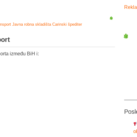
Rekla
ansport
Javna robna skladišta
Carinski špediter
port
orta između BiH i:
Posl
o