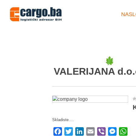
NASL
VALERIJANA d.o.
K
Skladiste….
Facebook
Twitter
LinkedIn
Email
Viber
Messeng
Wha