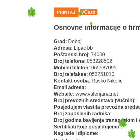
vCard
PRINTAJ
Osnovne informacije o firm
Grad:
Doboj
Adresa:
Lipac bb
Poštanski broj:
74000
Broj telefona:
053228502
Mobilni telefon:
065587095
Broj telefaksa:
053251010
Kontakt osoba:
Rasko Nikolic
Email adresa:
Website:
www.valerijana.net
Broj prevoznih sredstava (vučnih):
Posjedujem vlastita prevozna sredst
Broj zaposlenih radnika:
Broj godina bavljenja transportom i 
Sertifikati koje posjedujemo :
Nagrade i diplome: