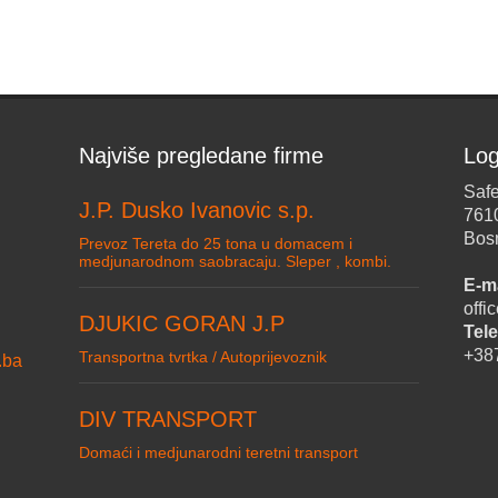
Najviše pregledane firme
Log
Safe
J.P. Dusko Ivanovic s.p.
761
Bos
Prevoz Tereta do 25 tona u domacem i
medjunarodnom saobracaju. Sleper , kombi.
E-ma
off
DJUKIC GORAN J.P
Tele
+38
Transportna tvrtka / Autoprijevoznik
.ba
DIV TRANSPORT
Domaći i medjunarodni teretni transport