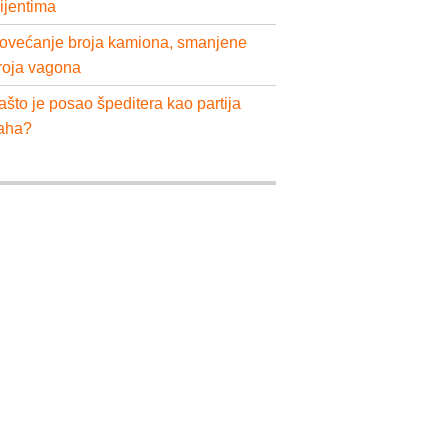
lijentima
ovećanje broja kamiona, smanjene
roja vagona
ašto je posao špeditera kao partija
aha?