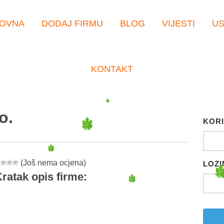
OVNA
DODAJ FIRMU
BLOG
VIJESTI
U
KONTAKT
o.
KORI
(Još nema ocjena)
LOZI
ratak opis firme:
er
tsApp