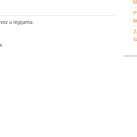
k
P
b
voz u regijama:
Z
š
a: