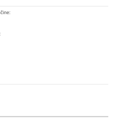
čine:
: