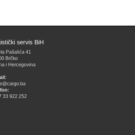
istički servis BiH
ta Pašalića 41
00 Brčko
na i Hercegovina
il:
ice@cargo.ba
fon:
7 33 922 252