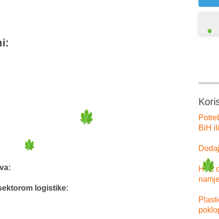
i:
Kori
Potre
BiH il
Dodajt
va:
HTZ o
namje
sektorom logistike:
Plast
poklo