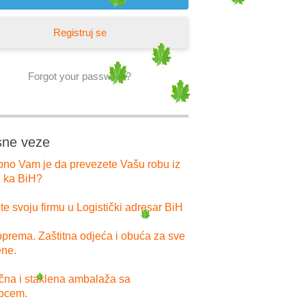
Registruj se
Forgot your password?
sne veze
bno Vam je da prevezete Vašu robu iz
i ka BiH?
e svoju firmu u Logistički adresar BiH
prema. Zaštitna odjeća i obuća za sve
ne.
ična i staklena ambalaža sa
pcem.