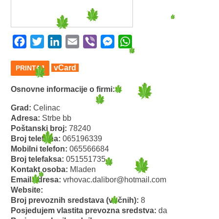
Facebook
Twitter
LinkedIn
Email
Viber
Messenger
WhatsApp
vCard
PRINTAJ
Osnovne informacije o firmi:
Grad:
Celinac
Adresa:
Strbe bb
Poštanski broj:
78240
Broj telefona:
065196339
Mobilni telefon:
065566684
Broj telefaksa:
051551735
Kontakt osoba:
Mladen
Email adresa:
vrhovac.dalibor@hotmail.com
Website:
Broj prevoznih sredstava (vučnih):
8
Posjedujem vlastita prevozna sredstva:
da