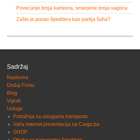
Povećanje broja kamiona, smanjene broja vagona
Zašto je posao špeditera kao partija šaha?
Sadržaj
Naslovna
Dodaj Firmu
Blog
Vijesti
Usluge
Potražnja za uslugama transporta
Vaša internet prezentacija na Cargo.ba
SHOP
Obuka za transportne špeditere