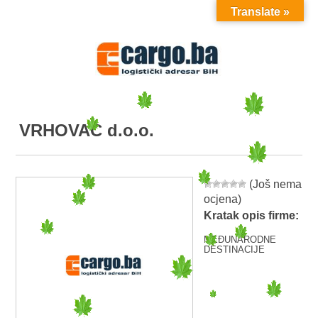
Translate »
MENU
VRHOVAC d.o.o.
(Još nema
ocjena)
Kratak opis firme:
MEĐUNARODNE
DESTINACIJE