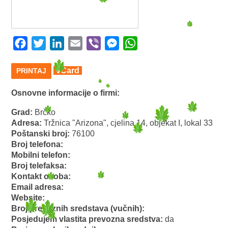
Facebook
Twitter
LinkedIn
Email
Viber
Messenger
WhatsApp
vCard
PRINTAJ
Osnovne informacije o firmi:
Grad:
Brčko
Adresa:
Tržnica "Arizona", cjelina 14, objekat I, lokal 33
Poštanski broj:
76100
Broj telefona:
Mobilni telefon:
Broj telefaksa:
Kontakt osoba:
Email adresa:
Website:
Broj prevoznih sredstava (vučnih):
Posjedujem vlastita prevozna sredstva:
da