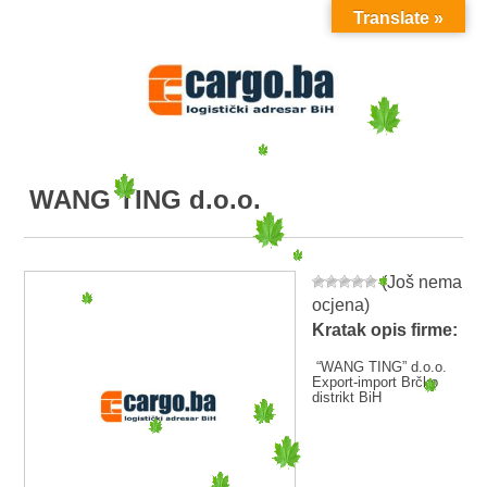
Translate »
MENU
WANG TING d.o.o.
(Još nema
ocjena)
Kratak opis firme:
“WANG TING” d.o.o.
Export-import Brčko
distrikt BiH