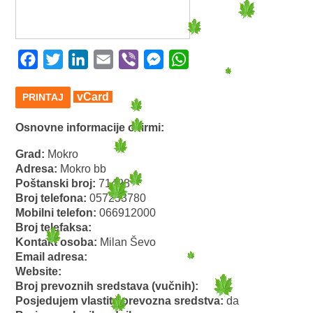
Facebook
Twitter
LinkedIn
Email
Viber
Messenger
WhatsApp
vCard
PRINTAJ
Osnovne informacije o firmi:
Grad:
Mokro
Adresa:
Mokro bb
Poštanski broj:
71428
Broj telefona:
057233780
Mobilni telefon:
066912000
Broj telefaksa:
Kontakt osoba:
Milan Ševo
Email adresa:
Website:
Broj prevoznih sredstava (vučnih):
Posjedujem vlastita prevozna sredstva:
da