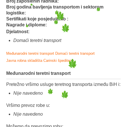
Broj zaposlenih radnika:
Broj godina bavljenja transportom i sektorom
logistike:
Sertifikati koje posjedujemo :
Nagrade i diplome:
Djelatnost:
Domaći teretni transport
Međunarodni teretni transport
Domaći teretni transport
Javna robna skladišta
Carinski špediter
Međunarodni teretni transport
Pretežno vršimo usluge teretnog transporta između BiH i:
Nije navedeno
Vršimo prevoz robe u:
Nije navedeno
Možemo da prevozimo robu: