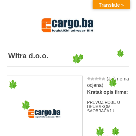
Translate »
MENU
Witra d.o.o.
(Još nema
ocjena)
Kratak opis firme:
PREVOZ ROBE U
DRUMSKOM
SAOBRAĆAJU