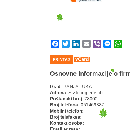
Facebook
Twitter
LinkedIn
Email
Viber
Messeng
Wha
vCard
PRINTAJ
Osnovne informacije o firm
Grad:
BANJA LUKA
Adresa:
S.Zlopogleđe bb
Poštanski broj:
78000
Broj telefona:
051469387
Mobilni telefon:
Broj telefaksa:
Kontakt osoba:
Email adresa: