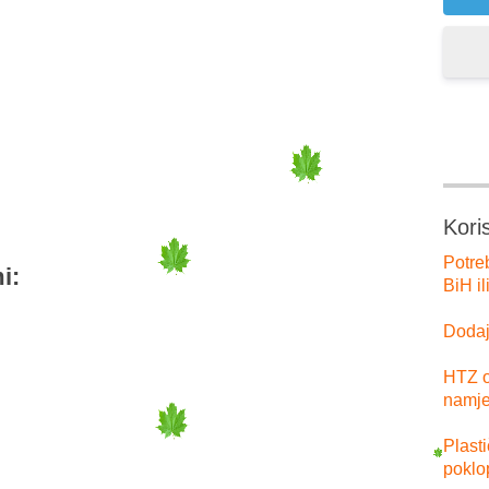
er
tsApp
Kori
Potre
i:
BiH il
Dodajt
HTZ o
namje
Plast
poklo