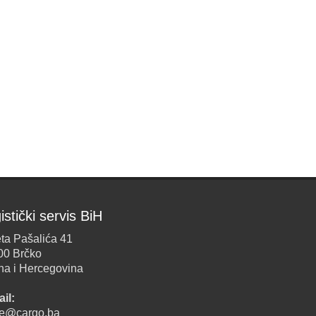
istički servis BiH
ta Pašalića 41
00 Brčko
na i Hercegovina
il:
ice@cargo.ba