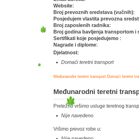
Website:
Broj prevoznih sredstava (vučnih):
Posjedujem vlastita prevozna sreds
Broj zaposlenih radnika:
Broj godina bavljenja transportom i 
Sertifikati koje posjedujemo :
Nagrade i diplome:
Djelatnost:
Domaći teretni transport
Međunarodni teretni transport
Domaći teretni tr
Međunarodni teretni trans
Pretežno vršimo usluge teretnog transp
Nije navedeno
Vršimo prevoz robe u:
Nije navedeno