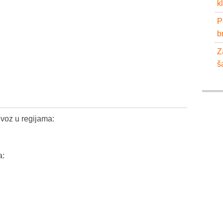
k
P
b
Z
š
voz u regijama:
a: