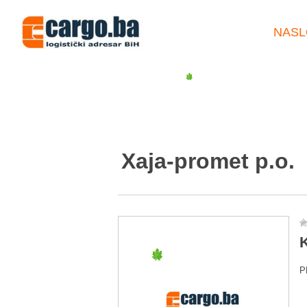
NASL
Xaja-promet p.o.
K
P