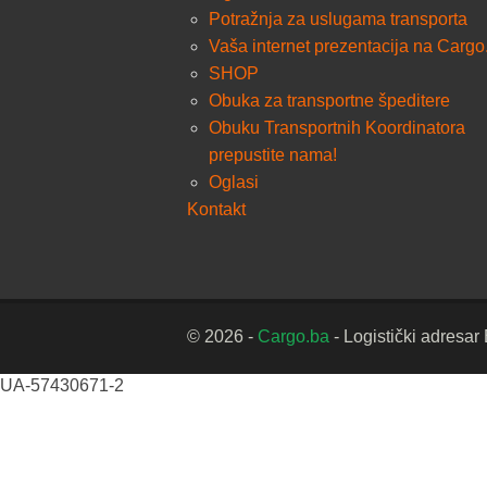
Potražnja za uslugama transporta
Vaša internet prezentacija na Cargo
SHOP
Obuka za transportne špeditere
Obuku Transportnih Koordinatora
prepustite nama!
Oglasi
Kontakt
© 2026 -
Cargo.ba
- Logistički adresar
UA-57430671-2