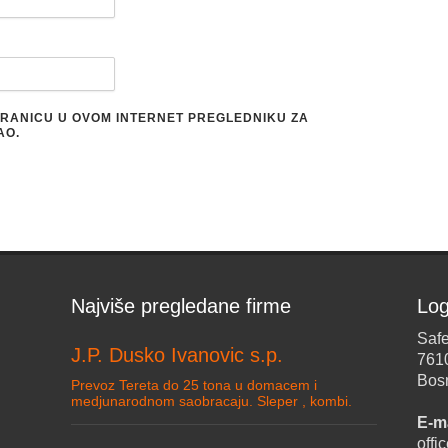
STRANICU U OVOM INTERNET PREGLEDNIKU ZA
AO.
Najviše pregledane firme
Log
Safe
J.P. Dusko Ivanovic s.p.
761
Bos
Prevoz Tereta do 25 tona u domacem i
medjunarodnom saobracaju. Sleper , kombi.
E-ma
off