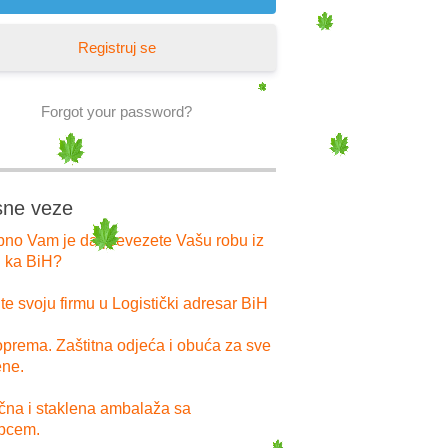
Registruj se
Forgot your password?
sne veze
bno Vam je da prevezete Vašu robu iz
i ka BiH?
e svoju firmu u Logistički adresar BiH
prema. Zaštitna odjeća i obuća za sve
ne.
ična i staklena ambalaža sa
pcem.