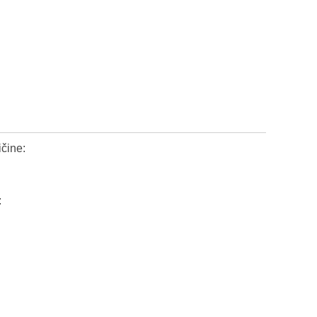
čine:
: