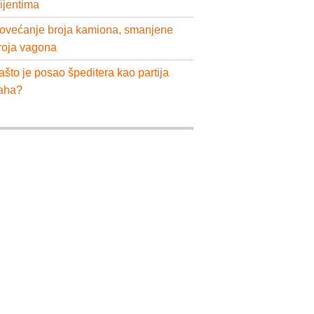
lijentima
ovećanje broja kamiona, smanjene
roja vagona
ašto je posao špeditera kao partija
aha?