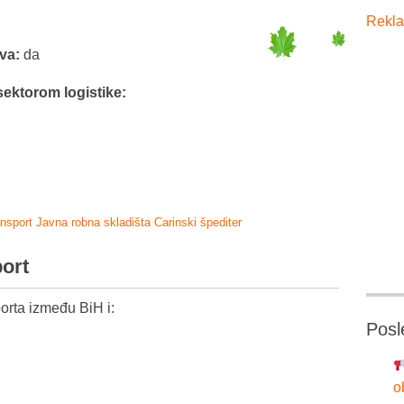
Rekla
tva:
da
sektorom logistike:
ansport
Javna robna skladišta
Carinski špediter
port
orta između BiH i:
Posl
o