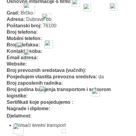
Osnovne informacije o firmi:
Grad:
Brčko
Adresa:
Dubrave bb
Poštanski broj:
76100
Broj telefona:
Mobilni telefon:
Broj telefaksa:
Kontakt osoba:
Email adresa:
Website:
Broj prevoznih sredstava (vučnih):
Posjedujem vlastita prevozna sredstva:
da
Broj zaposlenih radnika:
Broj godina bavljenja transportom i sektorom
logistike:
Sertifikati koje posjedujemo :
Nagrade i diplome:
Djelatnost:
Domaći teretni transport