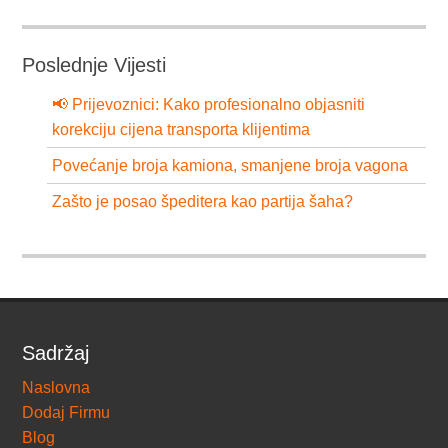
Poslednje Vijesti
📢 Prijevoznici: Kako profesionalno objasniti
korekciju cijena transporta klijentima
Povećanje broja kamiona, smanjene broja vagona
Zašto je posao špeditera kao partija šaha?
Sadržaj
Naslovna
Dodaj Firmu
Blog