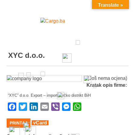
Translate »
MENU
XYC d.o.o.
(Još nema ocjena)
Kratak opis firme:
“XYC” d.o.o. Export – import, Brčko distrikt BiH
Facebook
Twitter
LinkedIn
Email
Viber
Messenger
WhatsApp
vCard
PRINTAJ