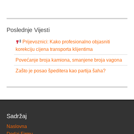
Poslednje Vijesti
Prijevoznici: Kako profesionalno objasniti
korekciju cijena transporta klijentima
Povećanje broja kamiona, smanjene broja vagona
Zašto je posao špeditera kao partija šaha?
Sadržaj
Naslovna
Dodaj Firmu