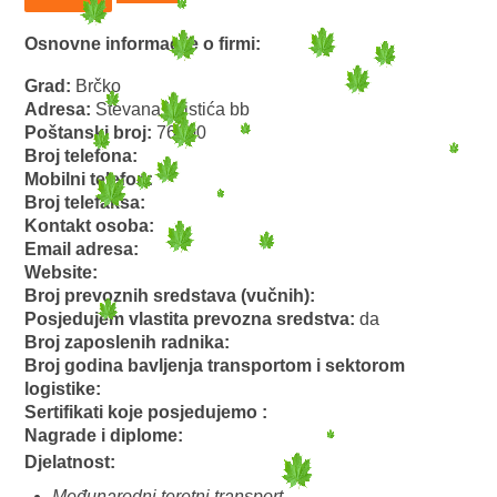
Osnovne informacije o firmi:
Grad:
Brčko
Adresa:
Stevana Hristića bb
Poštanski broj:
76100
Broj telefona:
Mobilni telefon:
Broj telefaksa:
Kontakt osoba:
Email adresa:
Website:
Broj prevoznih sredstava (vučnih):
Posjedujem vlastita prevozna sredstva:
da
Broj zaposlenih radnika:
Broj godina bavljenja transportom i sektorom
logistike:
Sertifikati koje posjedujemo :
Nagrade i diplome:
Djelatnost:
Međunarodni teretni transport