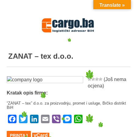
Translate »
MENU
ZANAT – tex d.o.o.
(Još nema
ocjena)
Kratak opis firme:
“ZANAT – tex” d.o.o. za proizvodnju, promet i usluge, Brčko distrikt
BiH
Facebook
Twitter
LinkedIn
Email
Viber
Messenger
WhatsApp
vCard
PRINTAJ