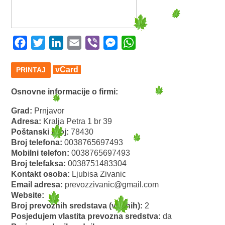
Facebook
Twitter
LinkedIn
Email
Viber
Messenger
WhatsApp
vCard
PRINTAJ
Osnovne informacije o firmi:
Grad:
Prnjavor
Adresa:
Kralja Petra 1 br 39
Poštanski broj:
78430
Broj telefona:
0038765697493
Mobilni telefon:
0038765697493
Broj telefaksa:
0038751483304
Kontakt osoba:
Ljubisa Zivanic
Email adresa:
prevozzivanic@gmail.com
Website:
Broj prevoznih sredstava (vučnih):
2
Posjedujem vlastita prevozna sredstva:
da