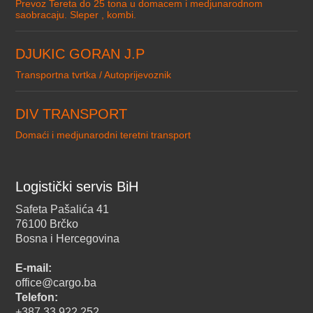
Prevoz Tereta do 25 tona u domacem i medjunarodnom
saobracaju. Sleper , kombi.
DJUKIC GORAN J.P
Transportna tvrtka / Autoprijevoznik
DIV TRANSPORT
Domaći i medjunarodni teretni transport
Logistički servis BiH
Safeta Pašalića 41
76100 Brčko
Bosna i Hercegovina
E-mail:
office@cargo.ba
Telefon:
+387 33 922 252