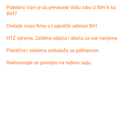
Potrebno Vam je da prevezete Vašu robu iz BiH ili ka
BiH?
Dodajte svoju firmu u Logistički adresar BiH
HTZ oprema. Zaštitna odjeća i obuća za sve namjene.
Plastična i staklena ambalaža sa poklopcem.
Reklamirajte se povoljno na našem sajtu.