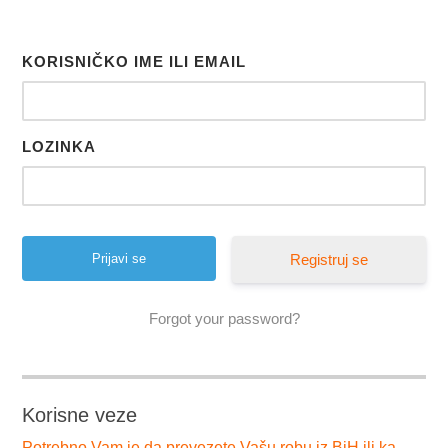
KORISNIČKO IME ILI EMAIL
LOZINKA
Registruj se
Forgot your password?
Korisne veze
Potrebno Vam je da prevezete Vašu robu iz BiH ili ka