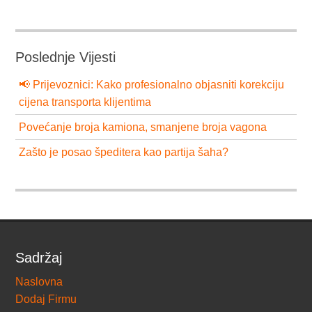
Poslednje Vijesti
📢 Prijevoznici: Kako profesionalno objasniti korekciju
cijena transporta klijentima
Povećanje broja kamiona, smanjene broja vagona
Zašto je posao špeditera kao partija šaha?
Sadržaj
Naslovna
Dodaj Firmu