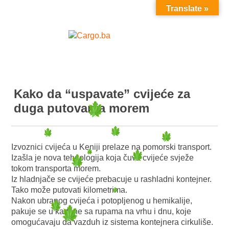
Translate »
MENU
Kako da “uspavate” cvijeće za
duga putovanja morem
Izvoznici cvijeća u Keniji prelaze na pomorski transport.
Izašla je nova tehnologija koja čuva cvijeće svježe
tokom transporta morem.
Iz hladnjače se cvijeće prebacuje u rashladni kontejner.
Tako može putovati kilometrima.
Nakon ubranog cvijeća i potopljenog u hemikalije,
pakuje se u kartone sa rupama na vrhu i dnu, koje
omogućavaju da vazduh iz sistema kontejnera cirkuliše.