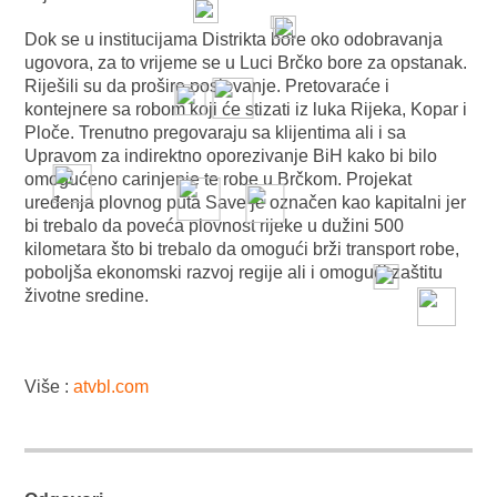
Dok se u institucijama Distrikta bore oko odobravanja
ugovora, za to vrijeme se u Luci Brčko bore za opstanak.
Riješili su da prošire poslovanje. Pretovaraće i
kontejnere sa robom koji će stizati iz luka Rijeka, Kopar i
Ploče. Trenutno pregovaraju sa klijentima ali i sa
Upravom za indirektno oporezivanje BiH kako bi bilo
omogućeno carinjenje te robe u Brčkom. Projekat
uređenja plovnog puta Save je označen kao kapitalni jer
bi trebalo da poveća plovnost rijeke u dužini 500
kilometara što bi trebalo da omogući brži transport robe,
poboljša ekonomski razvoj regije ali i omogući zaštitu
životne sredine.
Više :
atvbl.com