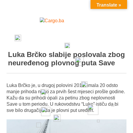
Translate »
MENU
Luka Brčko slabije poslovala zbog
neuređenog plovnog puta Save
Luka Brčko je, u drugoj polovini 2018. imala 20 odsto
manje prihoda nego za prvih šest mjeseci prošle godine.
Kažu da su prihodi opali za petinu zbog neplovnosti
Save u tom periodu. U rukovodstvu “Luke” ističu da bi
sve bilo drugačije da je plovni put uređen.