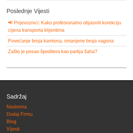
Poslednje Vijesti
📢 Prijevoznici: Kako profesionalno objasniti korekciju
cijena transporta klijentima
Povećanje broja kamiona, smanjene broja vagona
Zašto je posao špeditera kao partija šaha?
Sadržaj
Naslovna
Dodaj Firmu
Blog
Vijesti