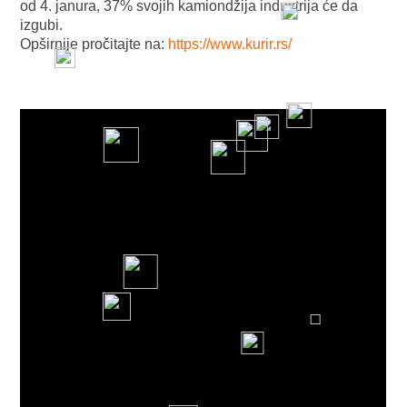
od 4. janura, 37% svojih kamiondžija industrija će da
izgubi.
Opširnije pročitajte na:
https://www.kurir.rs/