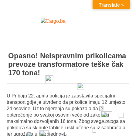
Translate »
MENU
Opasno! Neispravnim prikolicama
prevoze transformatore teške čak
170 tona!
U Priboju 22. aprila policija je zaustavila specijalni
transport gdje je utvrđeno da prikolice imaju 12 umjesto
24 osovine. Uz to mjerenja su pokazala da je
opterećenje po svakoj osovini veće od zakonski
maksimalno dozvoljenih 16 tona. Zbog svega ovoga sa
prikolica su skinute tablice i isključene su iz saobraćaja
jer ugrožavaju bezbjednost.