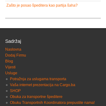
Zašto je posao špeditera kao partija šaha?
Sadržaj
Naslovna
Dodaj Firmu
Blog
Vijesti
Usluge
Potražnja za uslugama transporta
Vaša internet prezentacija na Cargo.ba
SHOP
Obuka za transportne špeditere
Obuku Transportnih Koordinatora prepustite nama!