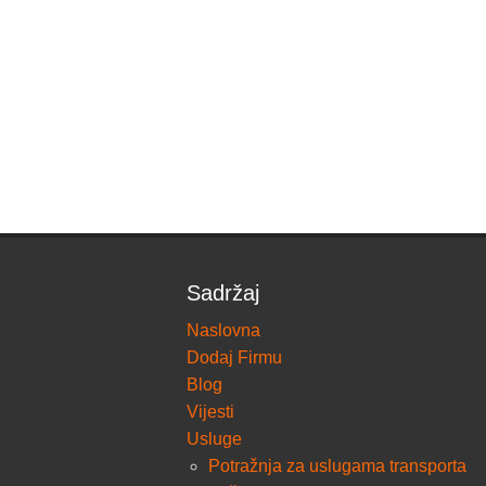
Sadržaj
Naslovna
Dodaj Firmu
Blog
Vijesti
Usluge
Potražnja za uslugama transporta