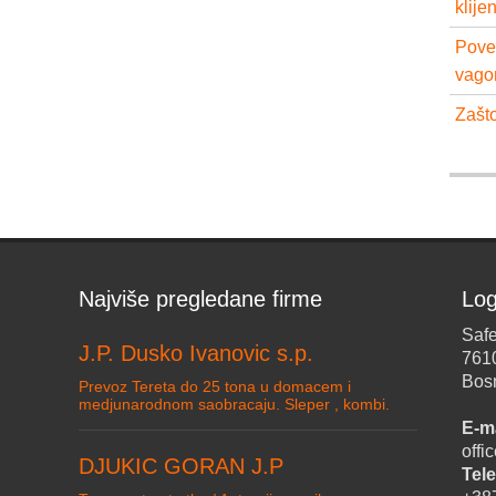
klije
Pove
vago
Zašto
Najviše pregledane firme
Log
Safe
J.P. Dusko Ivanovic s.p.
761
Bos
Prevoz Tereta do 25 tona u domacem i
medjunarodnom saobracaju. Sleper , kombi.
E-ma
off
DJUKIC GORAN J.P
Tele