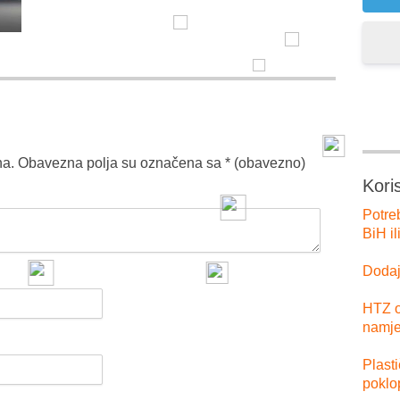
na.
Obavezna polja su označena sa
* (obavezno)
Kori
Potre
BiH il
Dodajt
HTZ o
namje
Plast
poklo