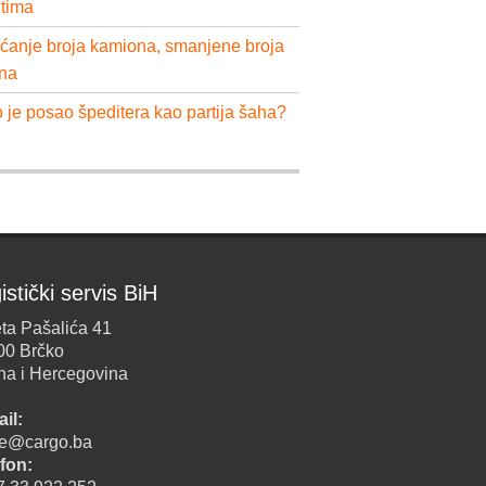
ntima
ćanje broja kamiona, smanjene broja
na
 je posao špeditera kao partija šaha?
istički servis BiH
ta Pašalića 41
00 Brčko
na i Hercegovina
il:
ice@cargo.ba
fon: