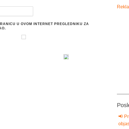
Rekla
STRANICU U OVOM INTERNET PREGLEDNIKU ZA
AO.
Posl
📢 Pr
objas