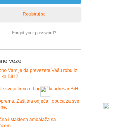
Registruj se
Forgot your password?
sne veze
bno Vam je da prevezete Vašu robu iz
i ka BiH?
e svoju firmu u Logistički adresar BiH
prema. Zaštitna odjeća i obuća za sve
ne.
ična i staklena ambalaža sa
pcem.