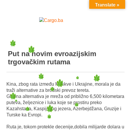
Translate »
MENU
Put na novim evroazijskim
trgovačkim rutama
Kina, zbog rata između Moskve i Ukrajine, morala je da
traži alternative za brodski prevoz tereta.
Glavna alternativa je mreža od približno 6,500 kilometara
puteva, željeznice i luka koje se prostiru preko
Kazahstana, Kaspijskog jezera, Azerbejdžana, Gruzije i
Turske ka Evropi.
Ruta je, tokom protekle decenije,dobila milijarde dolara u