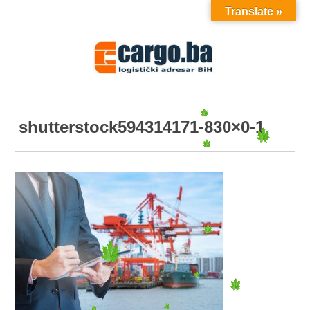
Translate »
MENU
shutterstock594314171-830×0-1