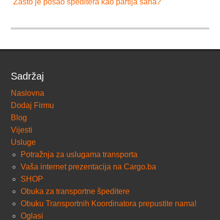
Zašto je posao špeditera kao partija šaha?
Sadržaj
Naslovna
Dodaj Firmu
Blog
Vijesti
Usluge
Potražnja za uslugama transporta
Vaša internet prezentacija na Cargo.ba
SHOP
Obuka za transportne špeditere
Obuku Transportnih Koordinatora prepustite nama!
Oglasi