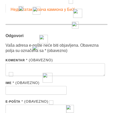
Недостатак возача камиона у БиХ
Odgovori
Vaša adresa e-pošte neće biti objavljena.
Obavezna
polja su označena sa
* (obavezno)
* (OBAVEZNO)
KOMENTAR
* (OBAVEZNO)
IME
* (OBAVEZNO)
E-POŠTA