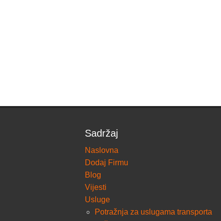
Sadržaj
Naslovna
Dodaj Firmu
Blog
Vijesti
Usluge
Potražnja za uslugama transporta