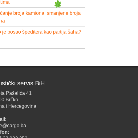
ntima
ćanje broja kamiona, smanjene broja
na
 je posao špeditera kao partija šaha?
istički servis BiH
ta Pašalića 41
00 Brčko
na i Hercegovina
il:
ice@cargo.ba
fon: