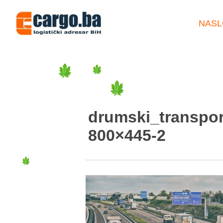
NASL
drumski_transpo
800×445-2