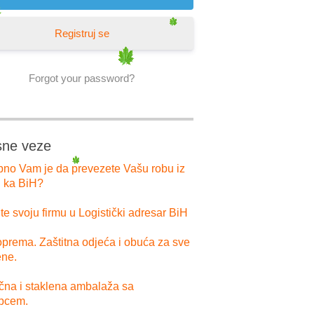
Registruj se
Forgot your password?
sne veze
bno Vam je da prevezete Vašu robu iz
i ka BiH?
e svoju firmu u Logistički adresar BiH
prema. Zaštitna odjeća i obuća za sve
ne.
ična i staklena ambalaža sa
pcem.