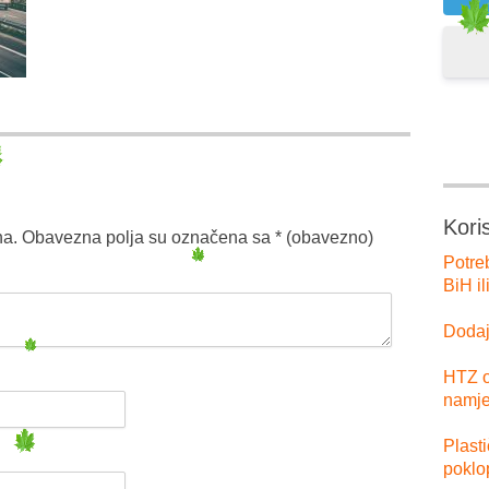
Kori
na.
Obavezna polja su označena sa
* (obavezno)
Potre
BiH il
Dodajt
HTZ o
namje
Plast
poklo