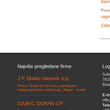
klije
Pove
vago
Zašto
Najviše pregledane firme
Log
Safe
J.P. Dusko Ivanovic s.p.
761
Bos
Prevoz Tereta do 25 tona u domacem i
medjunarodnom saobracaju. Sleper , kombi.
E-ma
off
DJUKIC GORAN J.P
Tele