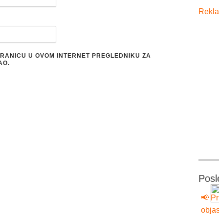
Rekla
STRANICU U OVOM INTERNET PREGLEDNIKU ZA
AO.
Posl
📢 Pr
objas