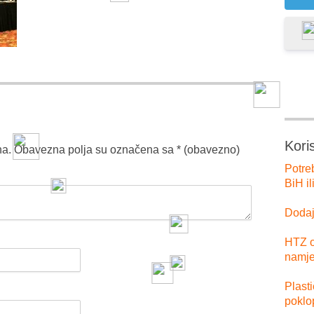
Kori
na.
Obavezna polja su označena sa
* (obavezno)
Potre
BiH il
Dodajt
HTZ o
namje
Plast
poklo