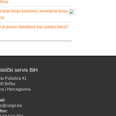
ntima
ćanje broja kamiona, smanjene broja
na
 je posao špeditera kao partija šaha?
istički servis BiH
ta Pašalića 41
00 Brčko
na i Hercegovina
il:
ice@cargo.ba
fon: