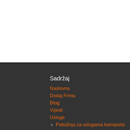
Sadržaj
Naslovna
Dodaj Firmu
Blog
Vijesti
Usluge
Potražnja za uslugama transporta