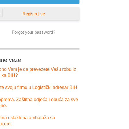
Registruj se
Forgot your password?
sne veze
bno Vam je da prevezete Vašu robu iz
i ka BiH?
e svoju firmu u Logistički adresar BiH
prema. Zaštitna odjeća i obuća za sve
ne.
ična i staklena ambalaža sa
pcem.