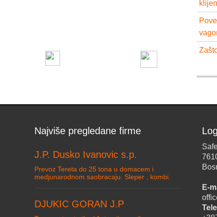
klije
Pove
vago
Zašto
Najviše pregledane firme
Log
Safe
J.P. Dusko Ivanovic s.p.
761
Bos
Prevoz Tereta do 25 tona u domacem i
medjunarodnom saobracaju. Sleper , kombi.
E-ma
off
DJUKIC GORAN J.P
Tele