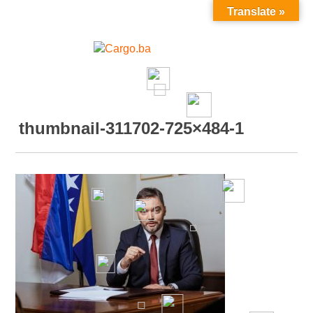
Translate »
MENU
thumbnail-311702-725×484-1